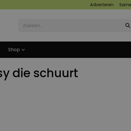
Adverteren
Same
Shop
sy die schuurt
17 OKTOBER 2016
17 OKTOBER 2016