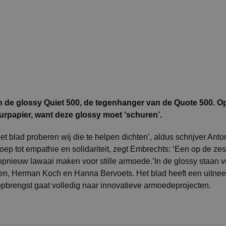
an de glossy Quiet 500, de tegenhanger van de Quote 500. O
uurpapier, want deze glossy moet ‘schuren’.
het blad proberen wij die te helpen dichten’, aldus schrijver A
proep tot empathie en solidariteit, zegt Embrechts: ‘Een op de 
j opnieuw lawaai maken voor stille armoede.’In de glossy staan 
en, Herman Koch en Hanna Bervoets. Het blad heeft een uitneem
 opbrengst gaat volledig naar innovatieve armoedeprojecten.