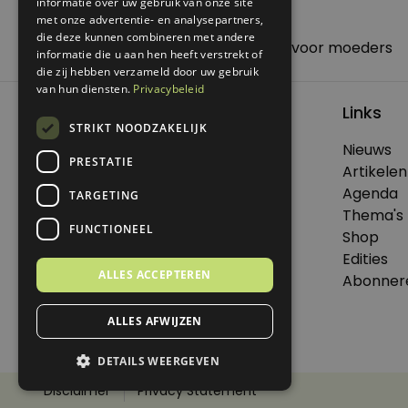
informatie over uw gebruik van onze site
met onze advertentie- en analysepartners,
Posted in
Nieuws
,
Samenleving
die deze kunnen combineren met andere
Bericht
Previous:
Koken voor microkrediet voor moeders
informatie die u aan hen heeft verstrekt of
navigatie
Next:
DIY Herfstschatten
die zij hebben verzameld door uw gebruik
van hun diensten.
Privacybeleid
Links
STRIKT NOODZAKELIJK
Nieuws
PRESTATIE
© 2026 Genoeg .
Artikelen
Alle rechten voorbehouden.
Agenda
TARGETING
Thema's
FUNCTIONEEL
Shop
Edities
Dit is een uitgave van Virtùmedia
ALLES ACCEPTEREN
Abonner
ALLES AFWIJZEN
DETAILS WEERGEVEN
Disclaimer
Privacy Statement