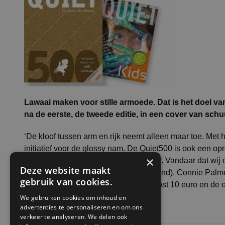
Lawaai maken voor stille armoede. Dat is het doel v
na de eerste, de tweede editie, in een cover van sch
‘De kloof tussen arm en rijk neemt alleen maar toe. Met 
initiatief voor de glossy nam. De Quiet500 is ook een o
×
dat blijft uit schaamte vaak onzichtbaar. Vandaar dat wi
Deze website maakt
bijdragen van o.a. Peter de Wit (Sigmund), Connie Palm
gebruik van cookies.
gratis lesbrief ontwikkeld. De glossy kost 10 euro en de
We gebruiken cookies om inhoud en
Quiet500.nl
advertenties te personaliseren en om ons
verkeer te analyseren. We delen ook