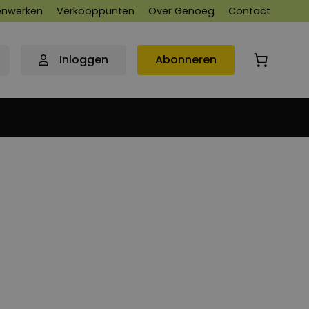
nwerken
Verkooppunten
Over Genoeg
Contact
Inloggen
Abonneren