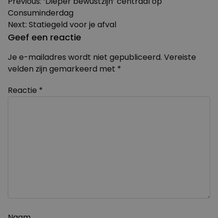
Bericht
Previous:
‘Dieper bewustzijn’ centraal op
Consuminderdag
navigatie
Next:
Statiegeld voor je afval
Geef een reactie
Je e-mailadres wordt niet gepubliceerd.
Vereiste
velden zijn gemarkeerd met
*
Reactie
*
Naam