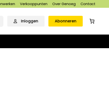
nwerken
Verkooppunten
Over Genoeg
Contact
Inloggen
Abonneren