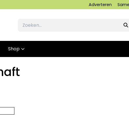
Adverteren
Same
Shop
haft
16 FEBRUARI 2012