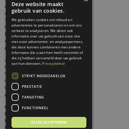
Deze website maakt
Artikelen
gebruik van cookies.
Agenda
Thema's
We gebruiken cookies om inhoud en
advertenties te personaliseren en om ons
Shop
verkeer te analyseren. We delen ook
Edities
informatie over uw gebruik van onze site
Abonneren
met onze advertentie- en analysepartners,
Over Genoeg
die deze kunnen combineren met andere
informatie die u aan hen heeft verstrekt of
die zij hebben verzameld door uw gebruik
Adverteren
van hun diensten.
Privacybeleid
Samenwerken
Verkooppunten
STRIKT NOODZAKELIJK
Over Genoeg
PRESTATIE
Contact
Contactgegevens
TARGETING
Genoeg
FUNCTIONEEL
Postbus 595 - 3700 AN Zeist
Huis ter Heideweg 13 - 3705MA Zeist
ALLES ACCEPTEREN
Nederland