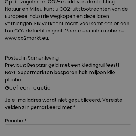
Op de zogeheten CO2-markt van de stichting
Natuur en Milieu kunt u CO2-uitstootrechten van de
Europese industrie wegkopen en deze laten
vernietigen. Elk verkocht recht voorkomt dat er een
ton CO2 de lucht in gaat. Voor meer informatie zie:
www.co2markt.eu
.
Posted in
Samenleving
Bericht
Previous:
Bespaar geld met een kledingruilfeest!
Next:
Supermarkten besparen half miljoen kilo
navigatie
plastic
Geef een reactie
Je e-mailadres wordt niet gepubliceerd.
Vereiste
velden zijn gemarkeerd met
*
Reactie
*