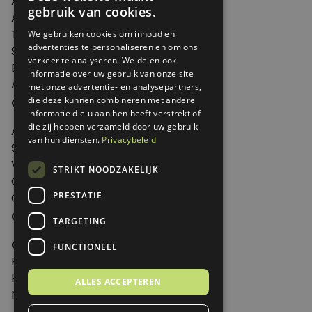
Artikelen
gebruik van cookies.
Agenda
Thema's
We gebruiken cookies om inhoud en
advertenties te personaliseren en om ons
Shop
verkeer te analyseren. We delen ook
Edities
informatie over uw gebruik van onze site
Abonneren
met onze advertentie- en analysepartners,
Over Genoeg
die deze kunnen combineren met andere
informatie die u aan hen heeft verstrekt of
die zij hebben verzameld door uw gebruik
Adverteren
van hun diensten.
Privacybeleid
Samenwerken
Verkooppunten
STRIKT NOODZAKELIJK
Over Genoeg
PRESTATIE
Contact
Contactgegevens
TARGETING
Genoeg
FUNCTIONEEL
Postbus 595 - 3700 AN Zeist
Huis ter Heideweg 13 - 3705MA Zeist
ALLES ACCEPTEREN
Nederland