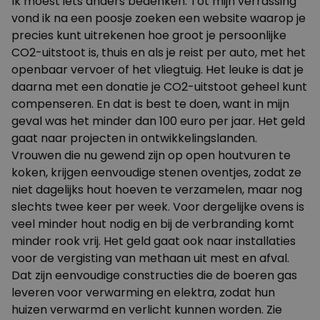
Ik moest iets anders bedenken. Tot mijn verrassing
vond ik na een poosje zoeken een website waarop je
precies kunt uitrekenen hoe groot je persoonlijke
CO2-uitstoot is, thuis en als je reist per auto, met het
openbaar vervoer of het vliegtuig. Het leuke is dat je
daarna met een donatie je CO2-uitstoot geheel kunt
compenseren. En dat is best te doen, want in mijn
geval was het minder dan 100 euro per jaar. Het geld
gaat naar projecten in ontwikkelingslanden.
Vrouwen die nu gewend zijn op open houtvuren te
koken, krijgen eenvoudige stenen oventjes, zodat ze
niet dagelijks hout hoeven te verzamelen, maar nog
slechts twee keer per week. Voor dergelijke ovens is
veel minder hout nodig en bij de verbranding komt
minder rook vrij. Het geld gaat ook naar installaties
voor de vergisting van methaan uit mest en afval.
Dat zijn eenvoudige constructies die de boeren gas
leveren voor verwarming en elektra, zodat hun
huizen verwarmd en verlicht kunnen worden. Zie