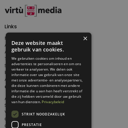
Links
×
Nieuws
Deze website maakt
Artikelen
gebruik van cookies.
Agenda
Thema's
We gebruiken cookies om inhoud en
advertenties te personaliseren en om ons
Shop
verkeer te analyseren. We delen ook
Edities
informatie over uw gebruik van onze site
Abonneren
met onze advertentie- en analysepartners,
Over Genoeg
die deze kunnen combineren met andere
informatie die u aan hen heeft verstrekt of
die zij hebben verzameld door uw gebruik
Adverteren
van hun diensten.
Privacybeleid
Samenwerken
Verkooppunten
STRIKT NOODZAKELIJK
Over Genoeg
PRESTATIE
Contact