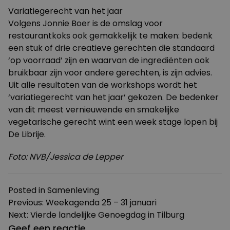
Variatiegerecht van het jaar
Volgens Jonnie Boer is de omslag voor
restaurantkoks ook gemakkelijk te maken: bedenk
een stuk of drie creatieve gerechten die standaard
‘op voorraad’ zijn en waarvan de ingrediënten ook
bruikbaar zijn voor andere gerechten, is zijn advies.
Uit alle resultaten van de workshops wordt het
‘variatiegerecht van het jaar’ gekozen. De bedenker
van dit meest vernieuwende en smakelijke
vegetarische gerecht wint een week stage lopen bij
De Librije.
Foto: NVB/Jessica de Lepper
Posted in
Samenleving
Bericht
Previous:
Weekagenda 25 – 31 januari
Next:
Vierde landelijke Genoegdag in Tilburg
navigatie
Geef een reactie