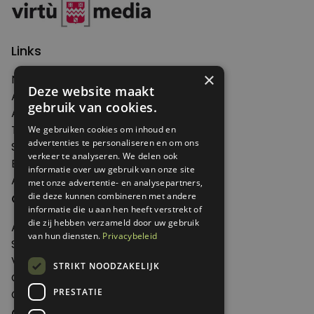
Links
×
Nieuws
Deze website maakt
Artikelen
gebruik van cookies.
Agenda
Thema's
We gebruiken cookies om inhoud en
advertenties te personaliseren en om ons
Shop
verkeer te analyseren. We delen ook
Edities
informatie over uw gebruik van onze site
Abonneren
met onze advertentie- en analysepartners,
Over Genoeg
die deze kunnen combineren met andere
informatie die u aan hen heeft verstrekt of
die zij hebben verzameld door uw gebruik
Adverteren
van hun diensten.
Privacybeleid
Samenwerken
Verkooppunten
STRIKT NOODZAKELIJK
Over Genoeg
PRESTATIE
Contact
Contactgegevens