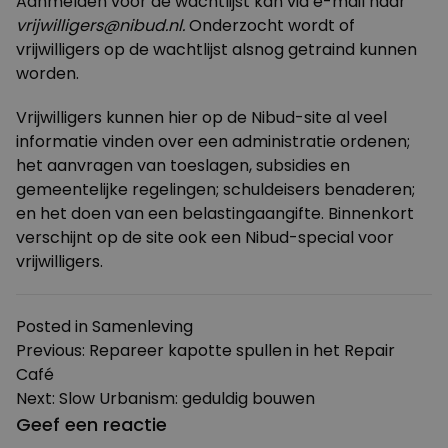
Aanmelden voor de wachtlijst kan via e-mail naar
vrijwilligers@nibud.nl
.
Onderzocht wordt of
vrijwilligers op de wachtlijst alsnog getraind kunnen
worden.
Vrijwilligers kunnen
hier
op de Nibud-site al veel
informatie vinden over een administratie ordenen;
het aanvragen van toeslagen, subsidies en
gemeentelijke regelingen; schuldeisers benaderen;
en het doen van een belastingaangifte. Binnenkort
verschijnt op de site ook een Nibud-special voor
vrijwilligers.
Posted in
Samenleving
Bericht
Previous:
Repareer kapotte spullen in het Repair
Café
navigatie
Next:
Slow Urbanism: geduldig bouwen
Geef een reactie