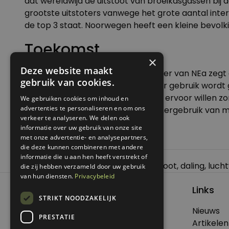
dat wereldwijd de uitstoot van broeikasgassen bij 
grootste uitstoters vanwege het grote aantal inter
de top 3 staat. Noorwegen heeft een kleine bevolki
Toekomst
×
Deze website maakt
Mark Bressers, directeur-bestuurder van NEa zegt 
gebruik van cookies.
voor 2030 kan behalen. Zeker als er gebruik wordt g
niet perse verduurzaamd is. Als we ervoor willen z
We gebruiken cookies om inhoud en
advertenties te personaliseren en om ons
gebruik van duurzame energie of hergebruik van m
verkeer te analyseren. We delen ook
informatie over uw gebruik van onze site
Hoofdfoto via Pexels
met onze advertentie- en analysepartners,
die deze kunnen combineren met andere
informatie die u aan hen heeft verstrekt of
Posted in
Nieuws
Tagged
CO2-uitstoot
,
daling
,
luch
die zij hebben verzameld door uw gebruik
van hun diensten.
Privacybeleid
Links
STRIKT NOODZAKELIJK
Nieuws
PRESTATIE
© 2026 Genoeg .
Artikelen