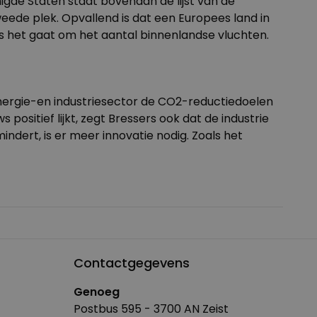
igde Staten staat bovenaan de lijst van de
eede plek. Opvallend is dat een Europees land in
ls het gaat om het aantal binnenlandse vluchten.
nergie-en industriesector de
CO2-reductiedoelen
ositief lijkt, zegt Bressers ook dat de industrie
ndert, is er meer innovatie nodig. Zoals het
Contactgegevens
Genoeg
Postbus 595 - 3700 AN Zeist