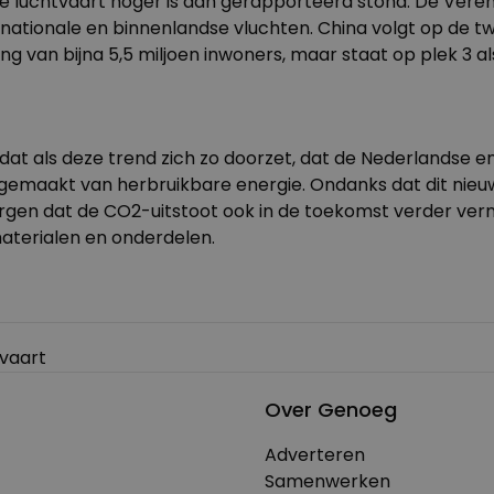
de luchtvaart hoger is dan gerapporteerd stond. De Veren
nationale en binnenlandse vluchten. China volgt op de tw
ng van bijna 5,5 miljoen inwoners, maar staat op plek 3 a
dat als deze trend zich zo doorzet, dat de Nederlandse e
emaakt van herbruikbare energie. Ondanks dat dit nieuws p
orgen dat de CO2-uitstoot ook in de toekomst verder vermi
aterialen en onderdelen.
tvaart
Over Genoeg
Adverteren
Samenwerken