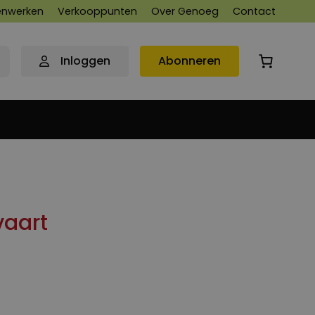
nwerken
Verkooppunten
Over Genoeg
Contact
Inloggen
Abonneren
vaart