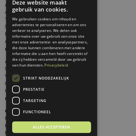
Deze website maakt
Artikelen
gebruik van cookies.
Agenda
Thema's
We gebruiken cookies om inhoud en
advertenties te personaliseren en om ons
Shop
verkeer te analyseren. We delen ook
Edities
informatie over uw gebruik van onze site
Abonneren
met onze advertentie- en analysepartners,
Over Genoeg
die deze kunnen combineren met andere
informatie die u aan hen heeft verstrekt of
die zij hebben verzameld door uw gebruik
Adverteren
van hun diensten.
Privacybeleid
Samenwerken
Verkooppunten
STRIKT NOODZAKELIJK
Over Genoeg
PRESTATIE
Contact
Contactgegevens
TARGETING
Genoeg
FUNCTIONEEL
Postbus 595 - 3700 AN Zeist
Huis ter Heideweg 13 - 3705MA Zeist
ALLES ACCEPTEREN
Nederland