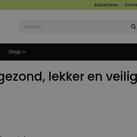
Adverteren
Same
Shop
gezond, lekker en veili
17 SEPTEMBER 2011