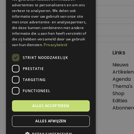
Site
advertenties te personaliseren en om ons
verkeer te analyseren. We delen ook
informatie over uw gebruik van onze site
met onze advertentie- en analysepartners,
die deze kunnen combineren met andere
informatie die u aan hen heeft verstrekt of
die zij hebben verzameld door uw gebruik
van hun diensten.
Privacybeleid
Links
STRIKT NOODZAKELIJK
Nieuws
PRESTATIE
© 2026 Genoeg .
Artikelen
Alle rechten voorbehouden.
Agenda
TARGETING
Thema's
FUNCTIONEEL
Shop
Edities
Dit is een uitgave van Virtùmedia
ALLES ACCEPTEREN
Abonner
ALLES AFWIJZEN