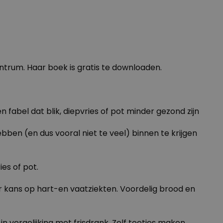
ntrum. Haar boek is gratis te downloaden.
en fabel dat blik, diepvries of pot minder gezond zijn
ben (en dus vooral niet te veel) binnen te krijgen
es of pot.
der kans op hart-en vaatziekten. Voordelig brood en
n vergelijking met frisdrank. Zelf toetjes maken