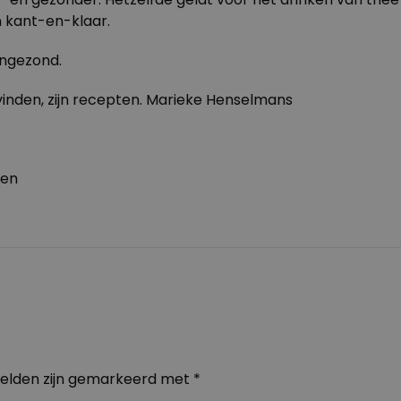
n kant-en-klaar.
ongezond.
 vinden, zijn recepten. Marieke Henselmans
ten
velden zijn gemarkeerd met
*