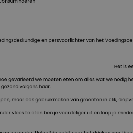
 Consuminderen
voedingsdeskundige en persvoorlichter van het Voedingsce
Het is e
 hoe gevarieerd we moeten eten om alles wat we nodig heb
st gezond volgens haar.
n, maar ook gebruikmaken van groenten in blik, diepvri
inder vlees te eten ben je voordeliger uit en loop je min
 en gezonder. Hetzelfde geldt voor het drinken van thee i