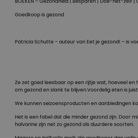
BOEKEN – Gezondheid | Besparen | Doe-het-zelf |
Goedkoop is gezond
Patricia Schutte – auteur van Eet je gezond! – is 
Ze zet goed leesbaar op een rijtje wat, hoeveel en
om gezond en slank te blijven.Voordelig eten is jui
We kunnen seizoensproducten en aanbiedingen kope
Het is een fabel dat die minder gezond zijn. Door m
halvarine zijn net zo gezond als duurdere soorten.
Magere en halfvolle melk zijn goedkoper dan volle –