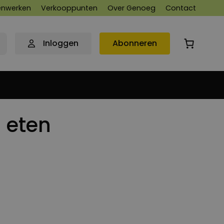
nwerken
Verkooppunten
Over Genoeg
Contact
Inloggen
Abonneren
g eten