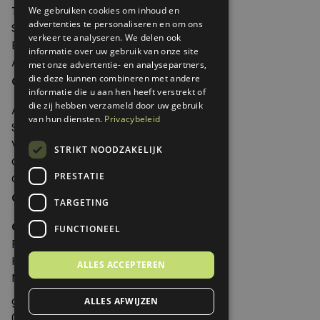
Thema's
We gebruiken cookies om inhoud en
advertenties te personaliseren en om ons
Shop
verkeer te analyseren. We delen ook
Edities
informatie over uw gebruik van onze site
Abonneren
met onze advertentie- en analysepartners,
Over Genoeg
die deze kunnen combineren met andere
informatie die u aan hen heeft verstrekt of
die zij hebben verzameld door uw gebruik
Adverteren
van hun diensten.
Privacybeleid
Samenwerken
Verkooppunten
STRIKT NOODZAKELIJK
Over Genoeg
PRESTATIE
Contact
Contactgegevens
TARGETING
Genoeg
FUNCTIONEEL
Postbus 595 - 3700 AN Zeist
Huis ter Heideweg 13 - 3705MA Zeist
ALLES ACCEPTEREN
Nederland
genoeg@spabonneeservice.nl
ALLES AFWIJZEN
088-1102091