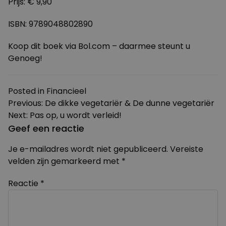
Prijs: € 9,90
ISBN: 9789048802890
Koop dit boek via Bol.com – daarmee steunt u
Genoeg!
Posted in
Financieel
Bericht
Previous:
De dikke vegetariër & De dunne vegetariër
Next:
Pas op, u wordt verleid!
navigatie
Geef een reactie
Je e-mailadres wordt niet gepubliceerd.
Vereiste
velden zijn gemarkeerd met
*
Reactie
*