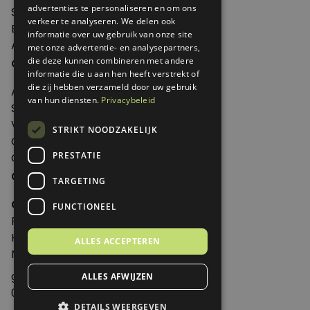
advertenties te personaliseren en om ons
Shop
verkeer te analyseren. We delen ook
Edities
informatie over uw gebruik van onze site
Abonneren
met onze advertentie- en analysepartners,
Over Genoeg
die deze kunnen combineren met andere
informatie die u aan hen heeft verstrekt of
die zij hebben verzameld door uw gebruik
Adverteren
van hun diensten.
Privacybeleid
Samenwerken
Verkooppunten
STRIKT NOODZAKELIJK
Over Genoeg
PRESTATIE
Contact
Contactgegevens
TARGETING
Genoeg
FUNCTIONEEL
Postbus 595 - 3700 AN Zeist
Huis ter Heideweg 13 - 3705MA Zeist
ALLES ACCEPTEREN
Nederland
genoeg@spabonneeservice.nl
ALLES AFWIJZEN
088-1102091
DETAILS WEERGEVEN