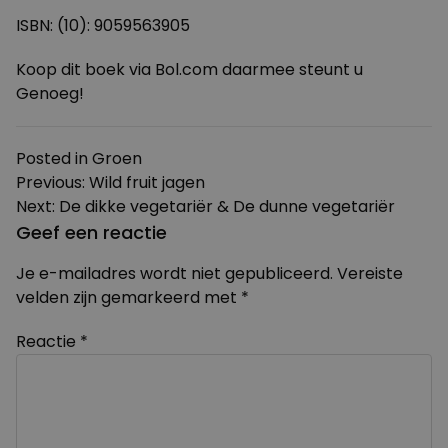
ISBN: (10): 9059563905
Koop dit boek via Bol.com daarmee steunt u
Genoeg!
Posted in
Groen
Bericht
Previous:
Wild fruit jagen
Next:
De dikke vegetariër & De dunne vegetariër
navigatie
Geef een reactie
Je e-mailadres wordt niet gepubliceerd.
Vereiste
velden zijn gemarkeerd met
*
Reactie
*