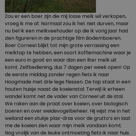
Zou er een boer zijn die mij losse melk wil verkopen,
vroeg ik me af. Normaal zou ik het niet durven, maar
nu bel ik een melkveehouder op die ik vorig jaar had
zien figureren in de prachtige film
Bodemboeren
.
Boer Corneel blijkt tot mijn grote verrassing een
melktap te hebben, een soort koffiemachine waar je
een euro in gooit en waar dan een liter melk uit
komt. Zelfbediening, dus 7 dagen per week open! Op
de eerste middag zonder regen fiets ik naar
Hoogmade met drie lege flessen. De tap staat in een
houten huisje naast de koeienstal. Terwijl ik erheen
wandel komt net de vader van Corneel uit de stal.
We raken aan de praat over koeien, over biologisch
boeren en over weidevogelbeheer. Hij wijst me in het
weiland een stukje plas-dras voor de grutto’s en laat
me de koeien zien waar mijn melk vandaan komt.
Nog vrolijk van de leuke ontmoeting fiets ik naar huis.