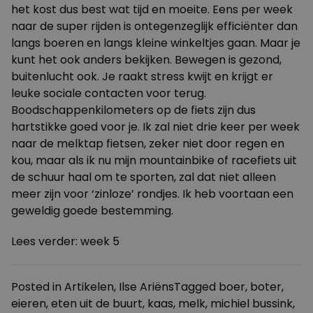
het kost dus best wat tijd en moeite. Eens per week
naar de super rijden is ontegenzeglijk efficiënter dan
langs boeren en langs kleine winkeltjes gaan. Maar je
kunt het ook anders bekijken. Bewegen is gezond,
buitenlucht ook. Je raakt stress kwijt en krijgt er
leuke sociale contacten voor terug.
Boodschappenkilometers op de fiets zijn dus
hartstikke goed voor je. Ik zal niet drie keer per week
naar de melktap fietsen, zeker niet door regen en
kou, maar als ik nu mijn mountainbike of racefiets uit
de schuur haal om te sporten, zal dat niet alleen
meer zijn voor ‘zinloze’ rondjes. Ik heb voortaan een
geweldig goede bestemming.
Lees verder:
week 5
Posted in
Artikelen
,
Ilse Ariëns
Tagged
boer
,
boter
,
eieren
,
eten uit de buurt
,
kaas
,
melk
,
michiel bussink
,