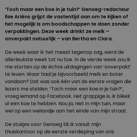
‘Toch maar een koe in je tuin?’ Genoeg-redacteur
Ilse Ariëns grijpt de vastentijd aan om te kijken of
het mogelijk is om boodschappen te doen zonder
verpakkingen. Deze week drinkt ze melk –
onverpakt natuurlijk – van Bertha en Clara.
De week waar ik het meest tegenop zag, werd de
allerleukste week tot nu toe. In de vierde week zou ik
me storten op de échte uitdagingen van ‘onverpakt’
te leven. Waar haal je bijvoorbeeld melk en boter
vandaan? Dat was ook één van de eerste vragen die
lezers me stelden. ‘Toch maar een koe in je tuin?’,
vroeg iemand op Facebook. Het grappige is, ik bléek
al een koe te hebben. Nou ja, niet in mijn tuin, maar
wel op een weilandje aan het einde van mijn straat.
De stukjes voor Genoeg tik ik vanuit mijn
thuiskantoor op de eerste verdieping van ons