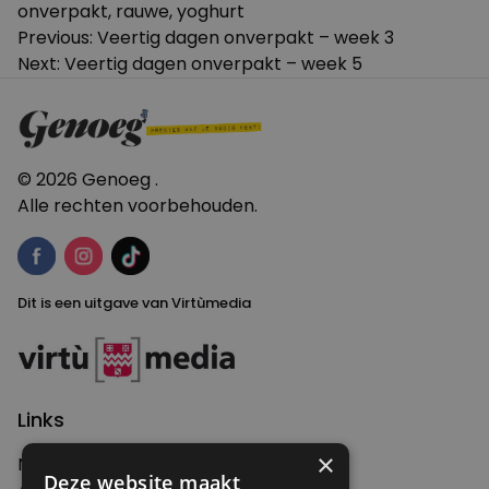
onverpakt
,
rauwe
,
yoghurt
Bericht
Previous:
Veertig dagen onverpakt – week 3
Next:
Veertig dagen onverpakt – week 5
navigatie
© 2026 Genoeg .
Alle rechten voorbehouden.
Dit is een uitgave van Virtùmedia
Links
×
Nieuws
Deze website maakt