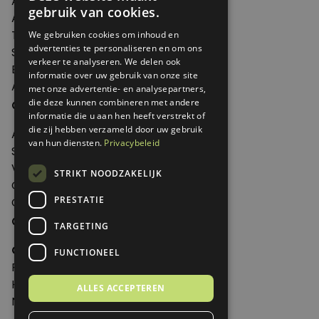
Artikelen
gebruik van cookies.
Agenda
Thema's
We gebruiken cookies om inhoud en
advertenties te personaliseren en om ons
Shop
verkeer te analyseren. We delen ook
Edities
informatie over uw gebruik van onze site
Abonneren
met onze advertentie- en analysepartners,
Over Genoeg
die deze kunnen combineren met andere
informatie die u aan hen heeft verstrekt of
die zij hebben verzameld door uw gebruik
Adverteren
van hun diensten.
Privacybeleid
Samenwerken
Verkooppunten
STRIKT NOODZAKELIJK
Over Genoeg
PRESTATIE
Contact
Contactgegevens
TARGETING
Genoeg
FUNCTIONEEL
Postbus 595 - 3700 AN Zeist
Huis ter Heideweg 13 - 3705MA Zeist
ALLES ACCEPTEREN
Nederland