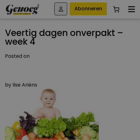
Abonneren
Veertig dagen onverpakt –
week 4
Posted on
7 MAART 2016
27 JULI 2016
by
Ilse Ariëns