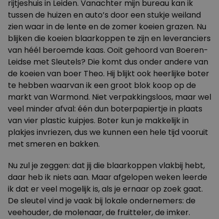
rijtjeshuis in Leiden. Vanachter mijn bureau kan ik
tussen de huizen en auto’s door een stukje weiland
zien waar in de lente en de zomer koeien grazen. Nu
blijken die koeien blaarkoppen te zijn en leveranciers
van héél beroemde kaas. Ooit gehoord van Boeren-
Leidse met Sleutels? Die komt dus onder andere van
de koeien van boer
Theo
. Hij blijkt ook heerlijke boter
te hebben waarvan ik een groot blok koop op de
markt van Warmond. Niet verpakkingsloos, maar wel
veel minder afval: één dun boterpapiertje in plaats
van vier plastic kuipjes. Boter kun je makkelijk in
plakjes invriezen, dus we kunnen een hele tijd vooruit
met smeren en bakken.
Nu zul je zeggen: dat jij die blaarkoppen vlakbij hebt,
daar heb ik niets aan. Maar afgelopen weken leerde
ik dat er veel mogelijk is, als je ernaar op zoek gaat.
De sleutel vind je vaak bij lokale ondernemers: de
veehouder, de molenaar, de fruitteler, de imker.