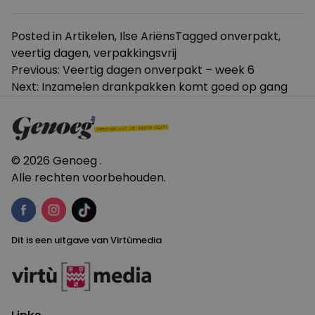
Posted in
Artikelen
,
Ilse Ariëns
Tagged
onverpakt
,
veertig dagen
,
verpakkingsvrij
Bericht
Previous:
Veertig dagen onverpakt – week 6
Next:
Inzamelen drankpakken komt goed op gang
navigatie
© 2026 Genoeg .
Alle rechten voorbehouden.
Dit is een uitgave van Virtùmedia