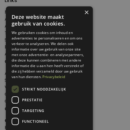
Links
×
Nieuws
Deze website maakt
Artikelen
gebruik van cookies.
Agenda
Thema's
We gebruiken cookies om inhoud en
advertenties te personaliseren en om ons
Shop
verkeer te analyseren. We delen ook
Edities
informatie over uw gebruik van onze site
Abonneren
met onze advertentie- en analysepartners,
die deze kunnen combineren met andere
Over Genoeg
informatie die u aan hen heeft verstrekt of
die zij hebben verzameld door uw gebruik
Adverteren
van hun diensten.
Privacybeleid
Samenwerken
Verkooppunten
STRIKT NOODZAKELIJK
Over Genoeg
PRESTATIE
Contact
Contactgegevens
TARGETING
Genoeg
FUNCTIONEEL
Postbus 595 - 3700 AN Zeist