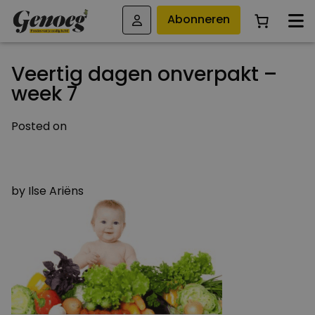
Abonneren
Veertig dagen onverpakt –
week 7
Posted on
28 MAART 2016
6 JANUARI 2023
by
Ilse Ariëns