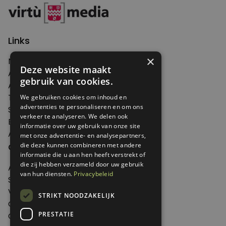
Links
×
Nieuws
Deze website maakt
Artikelen
gebruik van cookies.
Agenda
Thema's
We gebruiken cookies om inhoud en
advertenties te personaliseren en om ons
Shop
verkeer te analyseren. We delen ook
Edities
informatie over uw gebruik van onze site
Abonneren
met onze advertentie- en analysepartners,
Over Genoeg
die deze kunnen combineren met andere
informatie die u aan hen heeft verstrekt of
die zij hebben verzameld door uw gebruik
Adverteren
van hun diensten.
Privacybeleid
Samenwerken
Verkooppunten
STRIKT NOODZAKELIJK
Over Genoeg
PRESTATIE
Contact