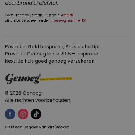
door brand of diefstal.
Tekst: Thomas Volman, Illustratie:
AmpieB
Dit artikel verscheen eerder in
Genoeg nummer 101
Posted in
Geld besparen
,
Praktische tips
Bericht
Previous:
Genoeg lente 2018 – Inspiratie
Next:
Je huis goed genoeg verzekeren
navigatie
© 2026 Genoeg .
Alle rechten voorbehouden.
Dit is een uitgave van Virtùmedia