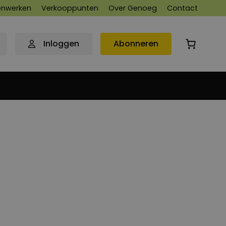
nwerken
Verkooppunten
Over Genoeg
Contact
Inloggen
Abonneren