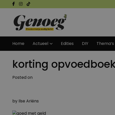
Home
Actueel
Edities
DIY
Thema’s
korting opvoedboe
Posted on
by
Ilse Ariëns