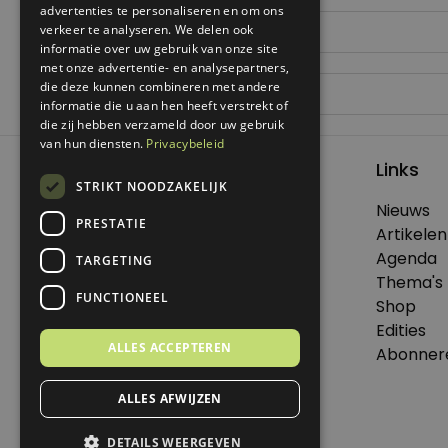
advertenties te personaliseren en om ons
verkeer te analyseren. We delen ook
informatie over uw gebruik van onze site
met onze advertentie- en analysepartners,
die deze kunnen combineren met andere
informatie die u aan hen heeft verstrekt of
die zij hebben verzameld door uw gebruik
van hun diensten.
Privacybeleid
Links
STRIKT NOODZAKELIJK
Nieuws
PRESTATIE
© 2026 Genoeg .
Artikelen
Alle rechten voorbehouden.
Agenda
TARGETING
Thema's
FUNCTIONEEL
Shop
Edities
Dit is een uitgave van Virtùmedia
ALLES ACCEPTEREN
Abonner
ALLES AFWIJZEN
DETAILS WEERGEVEN