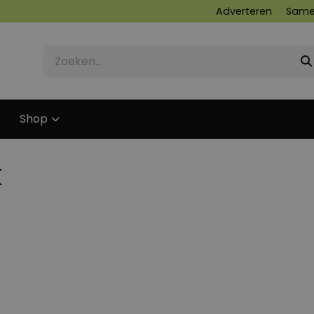
Adverteren
Same
Shop
k
26 AUGUSTUS 2013
29 MAART 2015