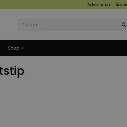
Adverteren
Same
Shop
tstip
3 FEBRUARI 2012
26 OKTOBER 2018