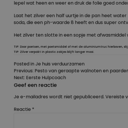
lepel wat heen en weer en druk de folie goed onde
Laat het zilver een half uurtje in de pan heet wat
soda, die een ph-waarde 8 heeft en dus super ontv
Het zilver ten slotte in een sopje met afwasmiddel
TIP
: Door poetsen, met poetsmiddel of met de aluminiumtruc hierboven, slijt 
TIP
: Zilver verpakt in plastic zakjes blijft langer mooi.
Posted in
Je huis verduurzamen
Bericht
Previous:
Pesto van geraapte walnoten en paard
navigatie
Next:
Eerste Hulpcoach
Geef een reactie
Je e-mailadres wordt niet gepubliceerd.
Vereiste 
Reactie
*