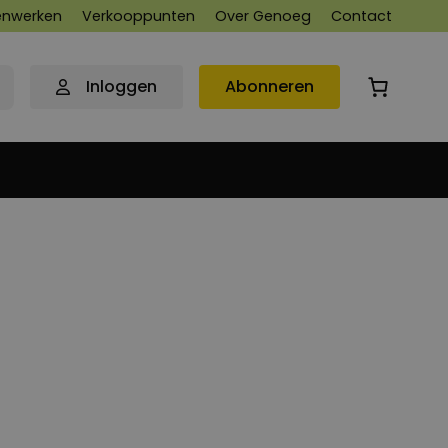
nwerken
Verkooppunten
Over Genoeg
Contact
Inloggen
Abonneren