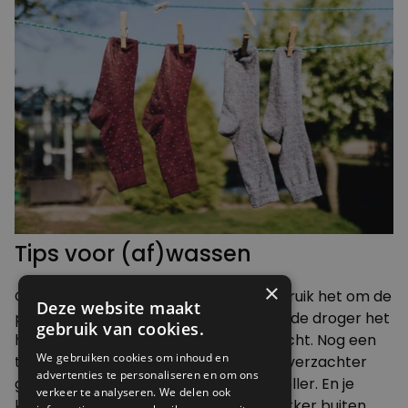
Tips voor (af)wassen
×
Overgebleven water in de droger: gebruik het om de
Deze website maakt
planten water te geven. Of beter nog: de droger het
gebruik van cookies.
huis uit en je was drogen in de buitenlucht. Nog een
We gebruiken cookies om inhoud en
tip van deze lezer: helemaal geen wasverzachter
advertenties te personaliseren en om ons
gebruiken, daarvan slijt je wasgoed sneller. En je
verkeer te analyseren. We delen ook
kleding wat minder vaak wassen en lekker buiten