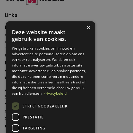
Links
×
Nieuws
Deze website maakt
Artikelen
gebruik van cookies.
Agenda
Thema's
We gebruiken cookies om inhoud en
advertenties te personaliseren en om ons
Shop
verkeer te analyseren. We delen ook
Edities
informatie over uw gebruik van onze site
Abonneren
met onze advertentie- en analysepartners,
Over Genoeg
die deze kunnen combineren met andere
informatie die u aan hen heeft verstrekt of
die zij hebben verzameld door uw gebruik
Adverteren
van hun diensten.
Privacybeleid
Samenwerken
Verkooppunten
STRIKT NOODZAKELIJK
Over Genoeg
PRESTATIE
Contact
Contactgegevens
TARGETING