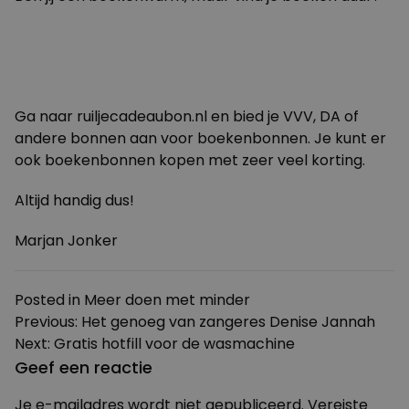
Ga naar
ruiljecadeaubon.nl
en bied je VVV, DA of
andere bonnen aan voor boekenbonnen. Je kunt er
ook boekenbonnen kopen met zeer veel korting.
Altijd handig dus!
Marjan Jonker
Posted in
Meer doen met minder
Bericht
Previous:
Het genoeg van zangeres Denise Jannah
Next:
Gratis hotfill voor de wasmachine
navigatie
Geef een reactie
Je e-mailadres wordt niet gepubliceerd.
Vereiste