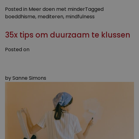
Posted in
Meer doen met minder
Tagged
boeddhisme
,
mediteren
,
mindfulness
35x tips om duurzaam te klussen
Posted on
22 JULI 2024
29 JULI 2024
by
Sanne Simons