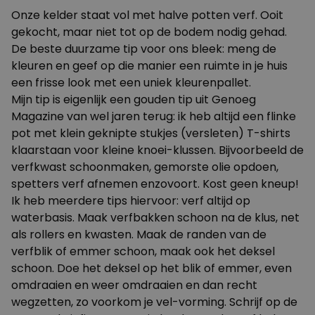
Onze kelder staat vol met halve potten verf. Ooit
gekocht, maar niet tot op de bodem nodig gehad.
De beste duurzame tip voor ons bleek: meng de
kleuren en geef op die manier een ruimte in je huis
een frisse look met een uniek kleurenpallet.
Mijn tip is eigenlijk een gouden tip uit Genoeg
Magazine van wel jaren terug: ik heb altijd een flinke
pot met klein geknipte stukjes (versleten) T-shirts
klaarstaan voor kleine knoei-klussen. Bijvoorbeeld de
verfkwast schoonmaken, gemorste olie opdoen,
spetters verf afnemen enzovoort. Kost geen kneup!
Ik heb meerdere tips hiervoor: verf altijd op
waterbasis. Maak verfbakken schoon na de klus, net
als rollers en kwasten. Maak de randen van de
verfblik of emmer schoon, maak ook het deksel
schoon. Doe het deksel op het blik of emmer, even
omdraaien en weer omdraaien en dan recht
wegzetten, zo voorkom je vel-vorming. Schrijf op de