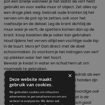
pot een briefje wanneer je het laatst de verf hebt
gebruikt en voor welke muur of object. Zet alles op
een droge plek weg. Gebruik oude kranten bij het
verven om de pot op te zetten, ook voor het
roeihoutje en de deksel. Leg de krant dichtbij de
muur waar je verft, de spetters komen dan op de
krant. Koop kwasten die je vaker kan gebruiken.
Houd tijdens het verven altijd een vochtige oude lap
in de buurt. Mors je? Dan direct met de doek
schoonmaken. Zo voorkom je het indrogen van verf
op plekken waar het niet hoort.
Bewaar je kwast in water en schud hem uit om
nogmaals te gebruiken.
Heb je verf op je handen? Gebruik koffiedrab als een
×
Deze website maakt
soort scrub, daarna goed afspoelen. Je handen zijn
gebruik van cookies.
schoon en stinken niet naar terpentine.
Extra tip van de redactie: er zijn tegenwoordige ook
We gebruiken cookies om inhoud en
duurzamere verf-merken, zoals
Fairf
. Dat is de
advertenties te personaliseren en om ons
verkeer te analyseren. We delen ook
moeite waard om uit te zoeken als je toch gaat