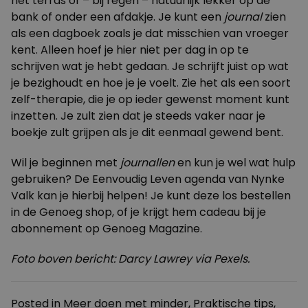
het terras of – bij regen – natuurlijk lekker op de
bank of onder een afdakje. Je kunt een
journal
zien
als een dagboek zoals je dat misschien van vroeger
kent. Alleen hoef je hier niet per dag in op te
schrijven wat je hebt gedaan. Je schrijft juist op wat
je bezighoudt en hoe je je voelt. Zie het als een soort
zelf-therapie, die je op ieder gewenst moment kunt
inzetten. Je zult zien dat je steeds vaker naar je
boekje zult grijpen als je dit eenmaal gewend bent.
Wil je beginnen met
journallen
en kun je wel wat hulp
gebruiken? De
Eenvoudig Leven agenda
van Nynke
Valk kan je hierbij helpen! Je kunt deze los bestellen
in de Genoeg shop, of je krijgt hem cadeau bij je
abonnement op Genoeg Magazine.
Foto boven bericht: Darcy Lawrey via Pexels.
Posted in
Meer doen met minder
,
Praktische tips
,