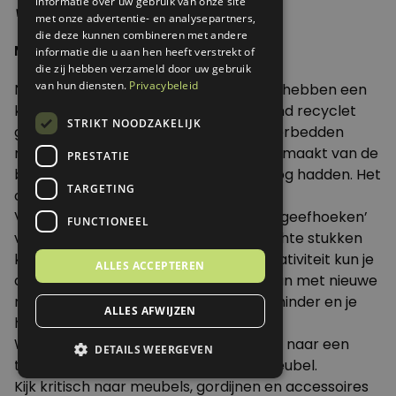
informatie over uw gebruik van onze site
verven!
met onze advertentie- en analysepartners,
die deze kunnen combineren met andere
Meubels en andere spullen
informatie die u aan hen heeft verstrekt of
die zij hebben verzameld door uw gebruik
van hun diensten.
Privacybeleid
Niet alles hoeft nieuw! Mijn vriend en ik hebben een
klushuis en zijn dus veel bezig. Mijn vriend recyclet
STRIKT NOODZAKELIJK
graag spullen en wil bijvoorbeeld logeerbedden
maken van pallets, ik heb een lamp gemaakt van de
PRESTATIE
bamboe schalen van de Ikea die we nog hadden. Het
TARGETING
creatief bezig zijn is erg leuk.
Via
marktplaats
en verschillende ‘weggeefhoeken’
FUNCTIONEEL
verzamel ik gebruikte materialen. Slechte stukken
kun je weghalen en met wat eigen creativiteit kun je
ALLES ACCEPTEREN
de klus klaren. Dit kost iets meer tijd dan met nieuwe
materialen, maar het koste een stuk minder en je
ALLES AFWIJZEN
hebt meer plezier!
Wij gaan kringlopen afstruinen op zoek naar een
DETAILS WEERGEVEN
tweedehands keuken en badkamermeubel.
Kijk kritisch naar meubels, gordijnen en accessoires