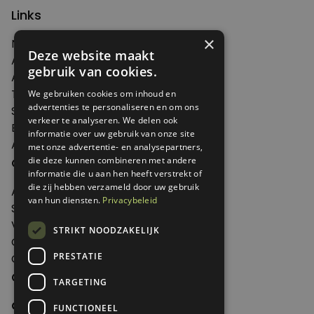
Links
×
Nieuws
Deze website maakt
Artikelen
gebruik van cookies.
Agenda
Thema's
We gebruiken cookies om inhoud en
advertenties te personaliseren en om ons
Shop
verkeer te analyseren. We delen ook
Edities
informatie over uw gebruik van onze site
Abonneren
met onze advertentie- en analysepartners,
die deze kunnen combineren met andere
Over Genoeg
informatie die u aan hen heeft verstrekt of
die zij hebben verzameld door uw gebruik
Adverteren
van hun diensten.
Privacybeleid
Samenwerken
Verkooppunten
STRIKT NOODZAKELIJK
Over Genoeg
PRESTATIE
Contact
Contactgegevens
TARGETING
Genoeg
FUNCTIONEEL