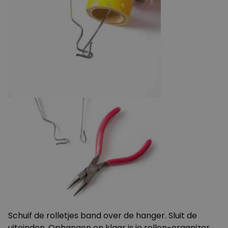
Schuif de rolletjes band over de hanger. Sluit de
uiteinden. Ophangen en klaar is je rollen-organizer.