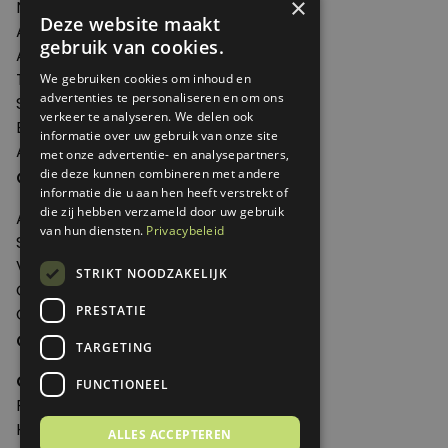
×
Nieuws
Deze website maakt
Artikelen
gebruik van cookies.
Agenda
Thema's
We gebruiken cookies om inhoud en
advertenties te personaliseren en om ons
Shop
verkeer te analyseren. We delen ook
Edities
informatie over uw gebruik van onze site
Abonneren
met onze advertentie- en analysepartners,
Over Genoeg
die deze kunnen combineren met andere
informatie die u aan hen heeft verstrekt of
die zij hebben verzameld door uw gebruik
Adverteren
van hun diensten.
Privacybeleid
Samenwerken
Verkooppunten
STRIKT NOODZAKELIJK
Over Genoeg
PRESTATIE
Contact
Contactgegevens
TARGETING
Genoeg
FUNCTIONEEL
Postbus 595 - 3700 AN Zeist
Huis ter Heideweg 13 - 3705MA Zeist
ALLES ACCEPTEREN