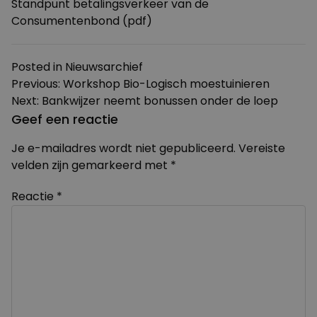
Standpunt betalingsverkeer van de
Consumentenbond
(pdf)
Posted in
Nieuwsarchief
Bericht
Previous:
Workshop Bio-Logisch moestuinieren
Next:
Bankwijzer neemt bonussen onder de loep
navigatie
Geef een reactie
Je e-mailadres wordt niet gepubliceerd.
Vereiste
velden zijn gemarkeerd met
*
Reactie
*