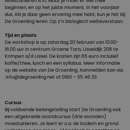
Moestuinieren is in. Maar je moet er wel mee
beginnen, en op het juiste moment. In het voorjaar
dus. Als je daar geen ervaring mee hebt, kun je het bij
De Groenling leren. Op z’n biologisch welteverstaan.
Tijd en plaats
De workshop is op zaterdag 20 februari van 10.00-
16.00 uur in centrum Groene Tara, IJsseldijk 208 te
Krimpen a/d IJssel. De kosten zijn 65 euro inclusief
koffie/thee, lunch en een syllabus. Meer informatie
op de
website
van De Groenling. Aanmelden kan via
info@degroenling.net
of 0180 – 55 46 33.
Cursus
Bij voldoende belangstelling start De Groenling ook
een uitgebreide avondcursus (drie avonden)
moestuinieren. Je leert er o.a. de bodem en grond