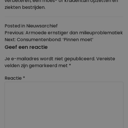
verbeteren, een moes- of kruidentuin opzetten en
ziekten bestrijden.
Posted in
Nieuwsarchief
Bericht
Previous:
Armoede ernstiger dan milieuproblematiek
Next:
Consumentenbond: ‘Pinnen moet’
navigatie
Geef een reactie
Je e-mailadres wordt niet gepubliceerd.
Vereiste
velden zijn gemarkeerd met
*
Reactie
*