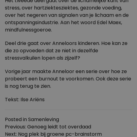
Het tweede deel gaat over de lichamelijke kant van
stress, over hartziektesziektes, gezonde voeding,
over het negeren van signalen van je lichaam en de
ontspanningsindustrie. Aan het woord Edel Maex,
mindfulnessgoeroe.
Deel drie gaat over Anneloors kinderen. Hoe kan ze
die zo opvoeden dat ze niet in dezelfde
stressvalkuilen lopen als zijzelf?
Vorige jaar maakte Anneloor een serie over hoe ze
probeert een burnout te voorkomen. Ook deze serie
is nog terug te zien.
Tekst: Ilse Ariëns
Posted in
Samenleving
Bericht
Previous:
Genoeg leidt tot overdaad
Next:
Nog plek bij groene pc-brainstorm
navigatie