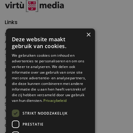
Links
×
Nieuws
Deze website maakt
Artikelen
gebruik van cookies.
Agenda
Thema's
We gebruiken cookies om inhoud en
advertenties te personaliseren en om ons
Shop
verkeer te analyseren. We delen ook
Edities
informatie over uw gebruik van onze site
Abonneren
met onze advertentie- en analysepartners,
Over Genoeg
die deze kunnen combineren met andere
informatie die u aan hen heeft verstrekt of
die zij hebben verzameld door uw gebruik
Adverteren
van hun diensten.
Privacybeleid
Samenwerken
Verkooppunten
STRIKT NOODZAKELIJK
Over Genoeg
PRESTATIE
Contact