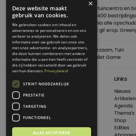
×
Deze website maakt
Greenpeace nam vorig jaar ook al tuincentra en b
gebruik van cookies.
Zo’n 69 plantjes werden getest op 400 bestrijding
Het hele rapport kun je
hier
lezen. Na alle opschudd
We gebruiken cookies om inhoud en
verkopen met voor bijen schadelijk gif erop. Green
advertenties te personaliseren en om ons
verkeer te analyseren. We delen ook
informatie over uw gebruik van onze site
met onze advertentie- en analysepartners,
Posted in
Samenleving
Tagged
Duurzaam
,
Tuin
die deze kunnen combineren met andere
Bericht
Previous:
Dag 8 & 9 Genoeg Minimalist Game
informatie die u aan hen heeft verstrekt of
navigatie
Next:
Kliekipedia
die zij hebben verzameld door uw gebruik
van hun diensten.
Privacybeleid
Links
STRIKT NOODZAKELIJK
Nieuws
PRESTATIE
© 2026 Genoeg .
Artikelen
Alle rechten voorbehouden.
Agenda
TARGETING
Thema's
FUNCTIONEEL
Shop
Edities
Dit is een uitgave van Virtùmedia
ALLES ACCEPTEREN
Abonner