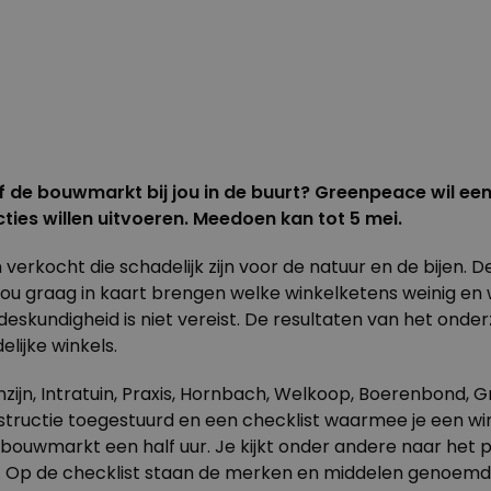
m of de bouwmarkt bij jou in de buurt? Greenpeace wil 
ties willen uitvoeren.
Meedoen
kan tot 5 mei.
erkocht die schadelijk zijn voor de natuur en de bijen. 
ou graag in kaart brengen welke winkelketens weinig en 
le deskundigheid is niet vereist. De resultaten van het 
lijke winkels.
zijn, Intratuin, Praxis, Hornbach, Welkoop, Boerenbond, 
e instructie toegestuurd en een checklist waarmee je een wi
 bouwmarkt een half uur. Je kijkt onder andere naar het
n. Op de checklist staan de merken en middelen genoemd 