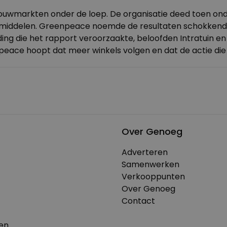
ouwmarkten onder de loep. De organisatie deed toen onde
smiddelen. Greenpeace noemde de resultaten schokkend: s
ing die het rapport veroorzaakte, beloofden Intratuin en
peace hoopt dat meer winkels volgen en dat de actie die n
Over Genoeg
Adverteren
Samenwerken
Verkooppunten
Over Genoeg
Contact
en