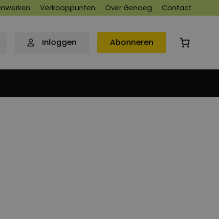
nwerken
Verkooppunten
Over Genoeg
Contact
Inloggen
Abonneren