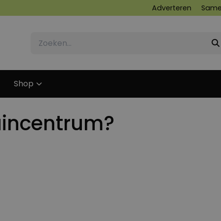
Adverteren
Same
Shop
tuincentrum?
13 APRIL 2015
13 APRIL 2015