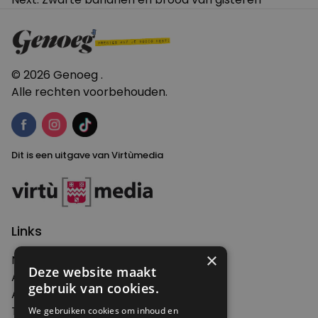
navigatie
© 2026 Genoeg .
Alle rechten voorbehouden.
Dit is een uitgave van Virtùmedia
Links
×
Nieuws
Deze website maakt
Artikelen
gebruik van cookies.
Agenda
Thema's
We gebruiken cookies om inhoud en