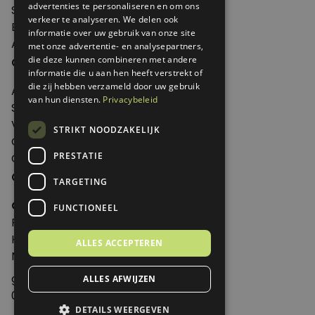
advertenties te personaliseren en om ons
Shop
verkeer te analyseren. We delen ook
Edities
informatie over uw gebruik van onze site
Abonneren
met onze advertentie- en analysepartners,
Over Genoeg
die deze kunnen combineren met andere
informatie die u aan hen heeft verstrekt of
die zij hebben verzameld door uw gebruik
Adverteren
van hun diensten.
Privacybeleid
Samenwerken
Verkooppunten
STRIKT NOODZAKELIJK
Over Genoeg
PRESTATIE
Contact
Contactgegevens
TARGETING
Genoeg
FUNCTIONEEL
Postbus 595 - 3700 AN Zeist
Huis ter Heideweg 13 - 3705MA Zeist
ALLES ACCEPTEREN
Nederland
genoeg@spabonneeservice.nl
ALLES AFWIJZEN
088-1102091
DETAILS WEERGEVEN