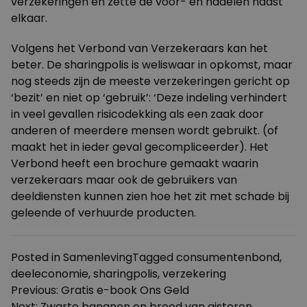
verzekeringen en zette de voor- en nadelen naast
elkaar.
Volgens het Verbond van Verzekeraars kan het
beter. De sharingpolis is weliswaar in opkomst, maar
nog steeds zijn de meeste verzekeringen gericht op
‘bezit’ en niet op ‘gebruik’: ‘Deze indeling verhindert
in veel gevallen risicodekking als een zaak door
anderen of meerdere mensen wordt gebruikt. (of
maakt het in ieder geval gecompliceerder). Het
Verbond heeft een
brochure
gemaakt waarin
verzekeraars maar ook de gebruikers van
deeldiensten kunnen zien hoe het zit met schade bij
geleende of verhuurde producten.
Posted in
Samenleving
Tagged
consumentenbond
,
deeleconomie
,
sharingpolis
,
verzekering
Bericht
Previous:
Gratis e-book Ons Geld
Next:
Zwarte bananen en brood van gisteren