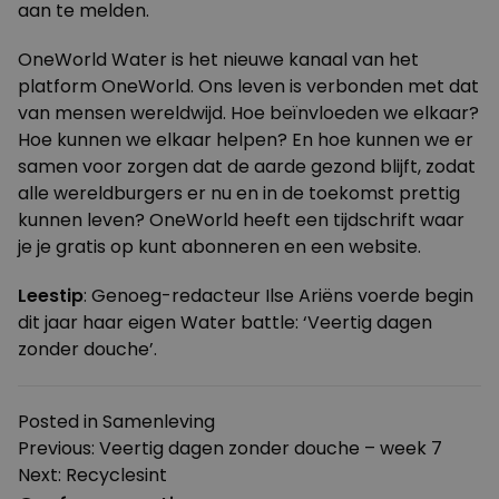
aan te melden
.
OneWorld Water
is het nieuwe kanaal van het
platform
OneWorld
. Ons leven is verbonden met dat
van mensen wereldwijd. Hoe beïnvloeden we elkaar?
Hoe kunnen we elkaar helpen? En hoe kunnen we er
samen voor zorgen dat de aarde gezond blijft, zodat
alle wereldburgers er nu en in de toekomst prettig
kunnen leven? OneWorld heeft een tijdschrift waar
je je
gratis op kunt abonneren
en een website.
Leestip
: Genoeg-redacteur Ilse Ariëns voerde begin
dit jaar haar eigen Water battle:
‘Veertig dagen
zonder douche’
.
Posted in
Samenleving
Bericht
Previous:
Veertig dagen zonder douche – week 7
Next:
Recyclesint
navigatie