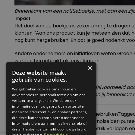
Binnenkant van een notitieboekje, met aan één zi
Impact
Het doel van de boekjes is zeker om bij te dragen a
klanten. ‘Aan ons product kun je meteen zien dat h
nog kunt hergebruiken. En dat je goed nadenkt voor
Andere ondernemers en initiatieven weten Green S
worden hergebruikt als enveloppen.
×
Deze website maakt
Léon doet ook nog een oproep:
gebruik van cookies.
‘Wil je bijdragen aan dit initiatief? Bijvoorbeeld d
We gebruiken cookies om inhoud en
info@green-side.nl
en wie weet ben jij binnenkor
advertenties te personaliseren en om ons
verkeer te analyseren. We delen ook
informatie over uw gebruik van onze site
met onze advertentie- en analysepartners,
Posted in
Reportages
,
Spullen hergebruiken
Tagge
die deze kunnen combineren met andere
Bericht
Previous:
Basisrecept voor vegan knolselderijpuree
informatie die u aan hen heeft verstrekt of
navigatie
Next:
DIY: eenvoudig je energieverbruik verlagen 
die zij hebben verzameld door uw gebruik
van hun diensten.
Privacybeleid