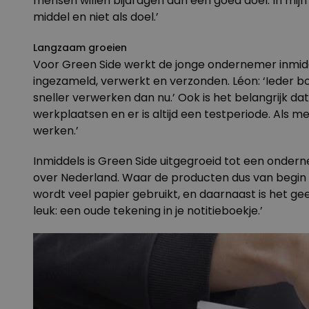
mensen willen bijdragen aan een goed doel. In mij
middel en niet als doel.’
Langzaam groeien
Voor Green Side werkt de jonge ondernemer inmidde
ingezameld, verwerkt en verzonden. Léon: ‘Ieder 
sneller verwerken dan nu.’ Ook is het belangrijk
werkplaatsen en er is altijd een testperiode. Al
werken.’
Inmiddels is Green Side uitgegroeid tot een ondern
over Nederland. Waar de producten dus van begin 
wordt veel papier gebruikt, en daarnaast is het gee
leuk: een oude tekening in je notitieboekje.’