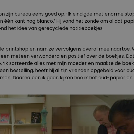
 zijn bureau eens goed op. ‘Ik eindigde met enorme stapels
aan één kant nog blanco.’ Hij vond het zonde om al dat pap
nd het idee van gerecyclede notitieboekjes.
kale printshop en nam ze vervolgens overal mee naartoe. W
reen meteen verwonderd en positief over de boekjes. Dat 
die. ‘Ik sorteerde alles met mijn moeder en maakte de b
n bestelling, heeft hij al zijn vrienden opgebeld voor oud
omen. Daarna ben ik gaan kijken hoe ik het oud-papier e