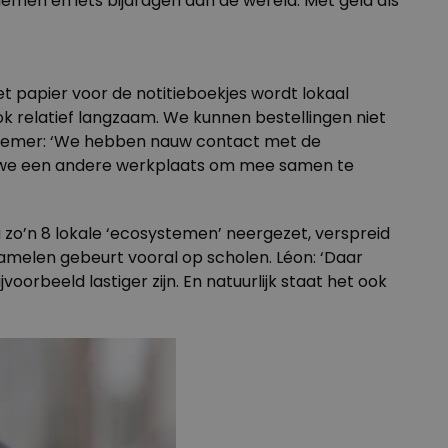
emen én iets bijdragen aan de wereld. Met geld als
 papier voor de notitieboekjes wordt lokaal
 relatief langzaam. We kunnen bestellingen niet
dernemer: ‘We hebben nauw contact met de
en we een andere werkplaats om mee samen te
u zo’n 8 lokale ‘ecosystemen’ neergezet, verspreid
amelen gebeurt vooral op scholen. Léon: ‘Daar
oorbeeld lastiger zijn. En natuurlijk staat het ook