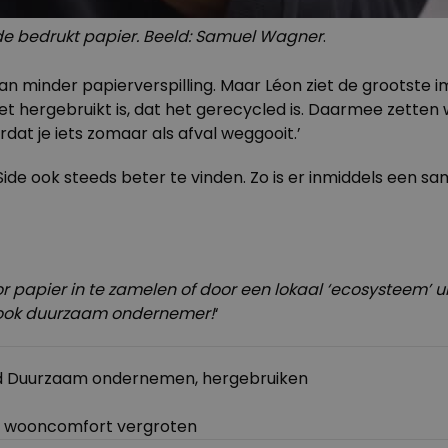
jde bedrukt papier. Beeld: Samuel Wagner
.
an minder papierverspilling. Maar Léon ziet de grootste im
et hergebruikt is, dat het gerecycled is. Daarmee zetten 
dat je iets zomaar als afval weggooit.’
ide ook steeds beter te vinden. Zo is er inmiddels een 
oor papier in te zamelen of door een lokaal ‘ecosysteem’ uit
t ook duurzaam ondernemer!
‘
d
Duurzaam ondernemen
,
hergebruiken
en wooncomfort vergroten