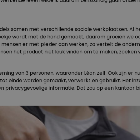
n werkende leven wilde ik daarom zelfstandig gaan ondern
ls samen met verschillende sociale werkplaatsen. Al het
boekje wordt met de hand gemaakt, daarom groeien we ook
 dat mensen er met plezier aan werken, zo vertelt de on
s mensen het product niet leuk vinden om te maken, zoek
eming van 3 personen, waaronder Léon zelf. Ook zijn er n
tot einde worden gemaakt, verwerkt en gebruikt. Het inz
n privacygevoelige informatie. Dat zou op een kantoor bijv