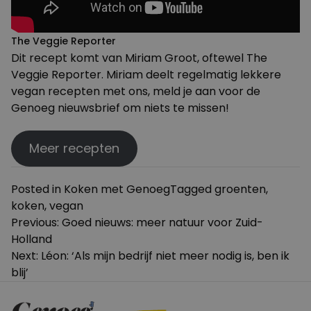
The Veggie Reporter
Dit recept komt van Miriam Groot, oftewel
The
Veggie Reporter
. Miriam deelt regelmatig lekkere
vegan recepten met ons,
meld je aan voor de
Genoeg nieuwsbrief
om niets te missen!
Meer recepten
Posted in
Koken met Genoeg
Tagged
groenten
,
koken
,
vegan
Bericht
Previous:
Goed nieuws: meer natuur voor Zuid-
Holland
navigatie
Next:
Léon: ‘Als mijn bedrijf niet meer nodig is, ben ik
blij’