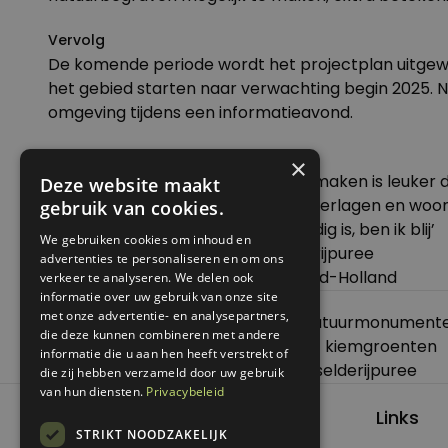
Vervolg
De komende periode wordt het projectplan uitgewer
het gebied starten naar verwachting begin 2025. 
omgeving tijdens een informatieavond.
Meer nieuws
×
Aan de slag bij Buurman: ‘Een bak maken is leuker
Deze website maakt
DIY: eenvoudig je energieverbruik verlagen en wo
gebruik van cookies.
Léon: ‘Als mijn bedrijf niet meer nodig is, ben ik blij’
We gebruiken cookies om inhoud en
Basisrecept voor vegan knolselderijpuree
advertenties te personaliseren en om ons
Goed nieuws: meer natuur voor Zuid-Holland
verkeer te analyseren. We delen ook
informatie over uw gebruik van onze site
met onze advertentie- en analysepartners,
Posted in
Nieuws
Tagged
natuur
,
Natuurmonument
die deze kunnen combineren met andere
Bericht
Previous:
Recept: frisse salade met kiemgroenten
informatie die u aan hen heeft verstrekt of
navigatie
Next:
Basisrecept voor vegan knolselderijpuree
die zij hebben verzameld door uw gebruik
van hun diensten.
Privacybeleid
Links
STRIKT NOODZAKELIJK