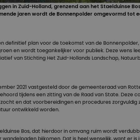
gen in Zuid-Holland, grenzend aan het Staelduinse Bos,
komende jaren wordt de Bonnenpolder omgevormd tot ee
k een definitief plan voor de toekomst van de Bonnenpolde
roen en wordt toegankelijker voor publiek. Deze wens lee
tiatief van
Stichting Het Zuid-Hollands Landschap
, Natuu
ember 2021 vastgesteld door de gemeenteraad van Rott
4 gehoord tijdens een zitting van de Raad van State. Dez
erzocht en dat voorbereidingen en procedures zorgvuldig
atuur ontwikkeld worden.
lduinse Bos, dat hierdoor in omvang ruim wordt verdubbe
 wandelpaden bijkomen. Dat is heel wenselijk, want er is 