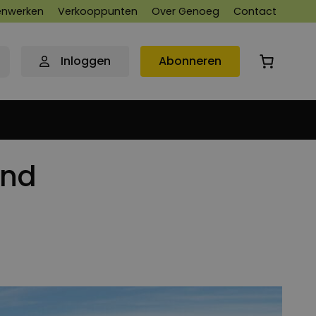
nwerken
Verkooppunten
Over Genoeg
Contact
Inloggen
Abonneren
and