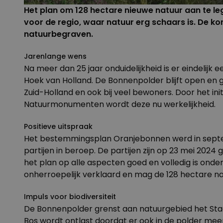
Het plan om 128 hectare nieuwe natuur aan te leg
voor de regio, waar natuur erg schaars is. De 
natuurbegraven
.
Jarenlange wens
Na meer dan 25 jaar onduidelijkheid is er eindelij
Hoek van Holland. De Bonnenpolder blijft open en g
Zuid-Holland en ook bij veel bewoners. Door het ini
Natuurmonumenten
wordt deze nu werkelijkheid.
Positieve uitspraak
Het bestemmingsplan Oranjebonnen werd in sept
partijen in beroep. De partijen zijn op 23 mei 202
het plan op alle aspecten goed en volledig is ond
onherroepelijk verklaard en mag de 128 hectare n
Impuls voor biodiversiteit
De Bonnenpolder grenst aan natuurgebied het Stae
Bos wordt ontlast doordat er ook in de polder meer