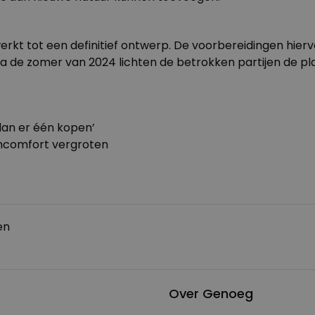
kt tot een definitief ontwerp. De voorbereidingen hierv
Na de zomer van 2024 lichten de betrokken partijen de 
 dan er één kopen’
oncomfort vergroten
en
Over Genoeg