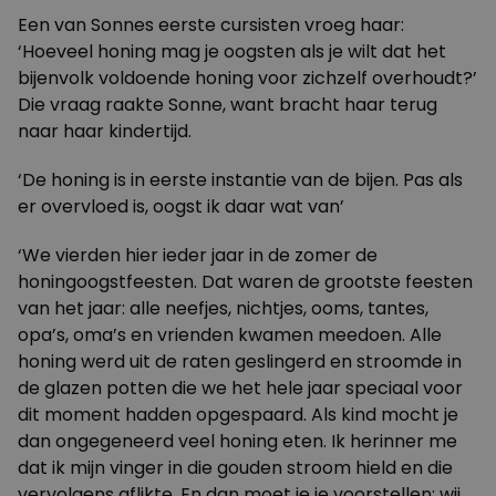
Een van Sonnes eerste cursisten vroeg haar:
‘Hoeveel honing mag je oogsten als je wilt dat het
bijenvolk voldoende honing voor zichzelf overhoudt?’
Die vraag raakte Sonne, want bracht haar terug
naar haar kindertijd.
‘De honing is in eerste instantie van de bijen. Pas als
er overvloed is, oogst ik daar wat van’
‘We vierden hier ieder jaar in de zomer de
honingoogstfeesten. Dat waren de grootste feesten
van het jaar: alle neefjes, nichtjes, ooms, tantes,
opa’s, oma’s en vrienden kwamen meedoen. Alle
honing werd uit de raten geslingerd en stroomde in
de glazen potten die we het hele jaar speciaal voor
dit moment hadden opgespaard. Als kind mocht je
dan ongegeneerd veel honing eten. Ik herinner me
dat ik mijn vinger in die gouden stroom hield en die
vervolgens aflikte. En dan moet je je voorstellen: wij