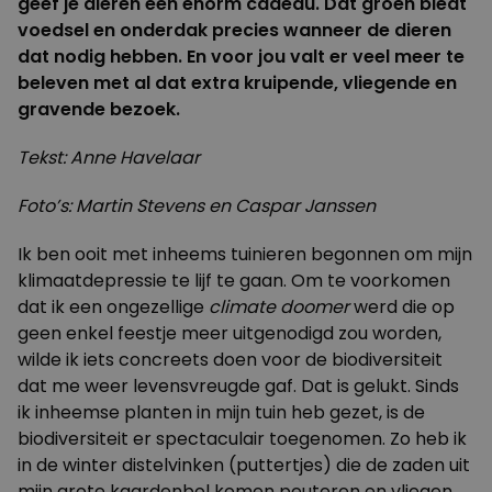
geef je dieren een enorm cadeau. Dat groen biedt
voedsel en onderdak precies wanneer de dieren
dat nodig hebben. En voor jou valt er veel meer te
beleven met al dat extra kruipende, vliegende en
gravende bezoek.
Tekst: Anne Havelaar
Foto’s: Martin Stevens en Caspar Janssen
Ik ben ooit met inheems tuinieren begonnen om mijn
klimaatdepressie te lijf te gaan. Om te voorkomen
dat ik een ongezellige
climate doomer
werd die op
geen enkel feestje meer uitgenodigd zou worden,
wilde ik iets concreets doen voor de biodiversiteit
dat me weer levensvreugde gaf. Dat is gelukt. Sinds
ik inheemse planten in mijn tuin heb gezet, is de
biodiversiteit er spectaculair toegenomen. Zo heb ik
in de winter distelvinken (puttertjes) die de zaden uit
mijn grote kaardenbol komen peuteren en vliegen