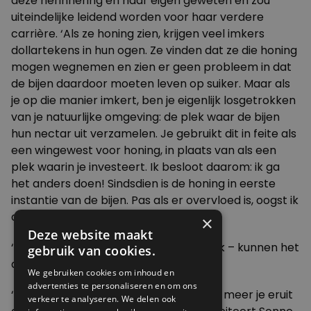
deze herinnering en haar eigen geweten en zou
uiteindelijke leidend worden voor haar verdere
carrière. ‘Als ze honing zien, krijgen veel imkers
dollartekens in hun ogen. Ze vinden dat ze die honing
mogen wegnemen en zien er geen probleem in dat
de bijen daardoor moeten leven op suiker. Maar als
je op die manier imkert, ben je eigenlijk losgetrokken
van je natuurlijke omgeving: de plek waar de bijen
hun nectar uit verzamelen. Je gebruikt dit in feite als
een wingewest voor honing, in plaats van als een
plek waarin je investeert. Ik besloot daarom: ik ga
het anders doen! Sindsdien is de honing in eerste
instantie van de bijen. Pas als er overvloed is, oogst ik
daar wat van.’
×
Deze website maakt
‘Te veel imkers – hoe goedbedoeld ook – kunnen het
gebruik van cookies.
de wilde bijen nog lastiger maken’
We gebruiken cookies om inhoud en
advertenties te personaliseren en om ons
‘Het bijenvolk is als een toverbron; hoe meer je eruit
verkeer te analyseren. We delen ook