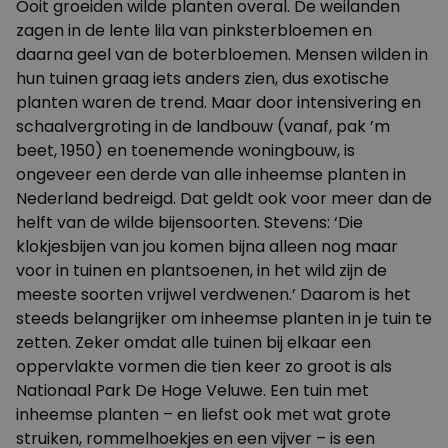
Ooit groeiden wilde planten overal. De weilanden
zagen in de lente lila van pinksterbloemen en
daarna geel van de boterbloemen. Mensen wilden in
hun tuinen graag iets anders zien, dus exotische
planten waren de trend. Maar door intensivering en
schaalvergroting in de landbouw (vanaf, pak ’m
beet, 1950) en toenemende woningbouw, is
ongeveer een derde van alle inheemse planten in
Nederland bedreigd. Dat geldt ook voor meer dan de
helft van de wilde bijensoorten. Stevens: ‘Die
klokjesbijen van jou komen bijna alleen nog maar
voor in tuinen en plantsoenen, in het wild zijn de
meeste soorten vrijwel verdwenen.’ Daarom is het
steeds belangrijker om inheemse planten in je tuin te
zetten. Zeker omdat alle tuinen bij elkaar een
oppervlakte vormen die tien keer zo groot is als
Nationaal Park De Hoge Veluwe. Een tuin met
inheemse planten – en liefst ook met wat grote
struiken, rommelhoekjes en een vijver – is een