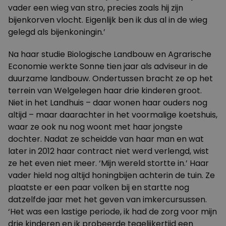
vader een wieg van stro, precies zoals hij zijn
bijenkorven vlocht. Eigenlijk ben ik dus al in de wieg
gelegd als bijenkoningin.’
Na haar studie Biologische Landbouw en Agrarische
Economie werkte Sonne tien jaar als adviseur in de
duurzame landbouw. Ondertussen bracht ze op het
terrein van Welgelegen haar drie kinderen groot.
Niet in het Landhuis – daar wonen haar ouders nog
altijd – maar daarachter in het voormalige koetshuis,
waar ze ook nu nog woont met haar jongste
dochter. Nadat ze scheidde van haar man en wat
later in 2012 haar contract niet werd verlengd, wist
ze het even niet meer. ‘Mijn wereld stortte in.’ Haar
vader hield nog altijd honingbijen achterin de tuin. Ze
plaatste er een paar volken bij en startte nog
datzelfde jaar met het geven van imkercursussen.
‘Het was een lastige periode, ik had de zorg voor mijn
drie kinderen en ik probeerde tegelijkertijd een