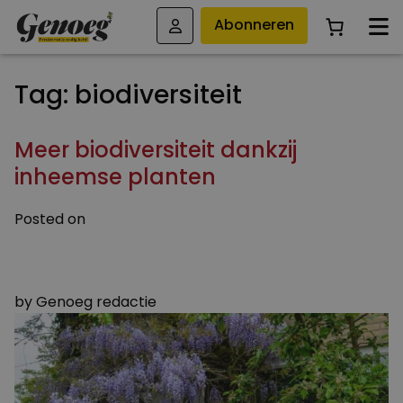
Abonneren
Tag:
biodiversiteit
Meer biodiversiteit dankzij
inheemse planten
Posted on
4 JULI 2024
4 SEPTEMBER 2024
by
Genoeg redactie