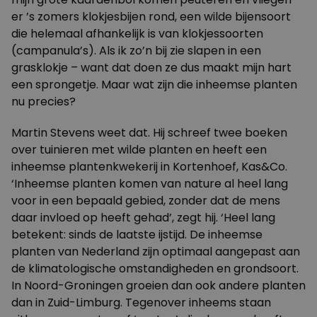
er ’s zomers klokjesbijen rond, een wilde bijensoort
die helemaal afhankelijk is van klokjessoorten
(campanula’s). Als ik zo’n bij zie slapen in een
grasklokje – want dat doen ze dus maakt mijn hart
een sprongetje. Maar wat zijn die inheemse planten
nu precies?
Martin Stevens weet dat. Hij schreef twee boeken
over tuinieren met wilde planten en heeft een
inheemse plantenkwekerij in
Kortenhoef, Kas&Co
.
‘Inheemse planten komen van nature al heel lang
voor in een bepaald gebied, zonder dat de mens
daar invloed op heeft gehad’, zegt hij. ‘Heel lang
betekent: sinds de laatste ijstijd. De inheemse
planten van Nederland zijn optimaal aangepast aan
de klimatologische omstandigheden en grondsoort.
In Noord-Groningen groeien dan ook andere planten
dan in Zuid-Limburg. Tegenover inheems staan