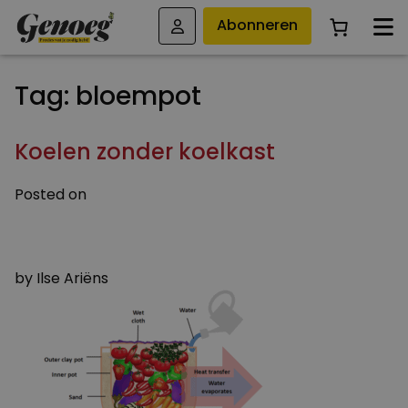
Abonneren
Tag:
bloempot
Koelen zonder koelkast
Posted on
30 JULI 2018
31 JULI 2018
by
Ilse Ariëns