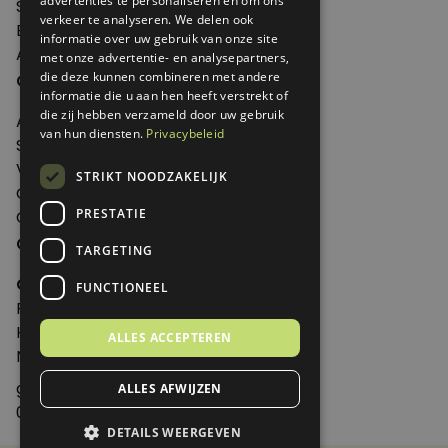
advertenties te personaliseren en om ons
Shop
verkeer te analyseren. We delen ook
Edities
informatie over uw gebruik van onze site
Abonneren
met onze advertentie- en analysepartners,
Over Genoeg
die deze kunnen combineren met andere
informatie die u aan hen heeft verstrekt of
die zij hebben verzameld door uw gebruik
Adverteren
van hun diensten.
Privacybeleid
Samenwerken
Verkooppunten
STRIKT NOODZAKELIJK
Over Genoeg
PRESTATIE
Contact
Contactgegevens
TARGETING
Genoeg
FUNCTIONEEL
Postbus 595 - 3700 AN Zeist
Huis ter Heideweg 13 - 3705MA Zeist
ALLES ACCEPTEREN
Nederland
genoeg@spabonneeservice.nl
ALLES AFWIJZEN
088-1102091
DETAILS WEERGEVEN