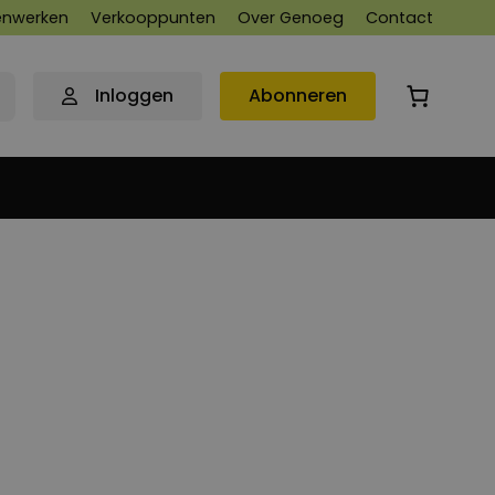
nwerken
Verkooppunten
Over Genoeg
Contact
Inloggen
Abonneren