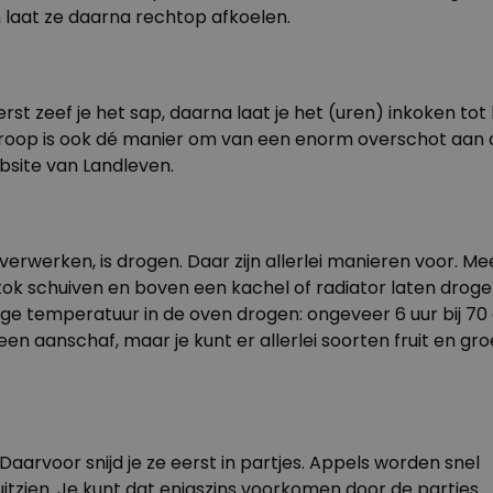
 laat ze daarna rechtop afkoelen.
t zeef je het sap, daarna laat je het (uren) inkoken tot h
 Stroop is ook dé manier om van een enorm overschot aan 
ebsite van
Landleven
.
rwerken, is drogen. Daar zijn allerlei manieren voor. Meest
stok schuiven en boven een kachel of radiator laten drog
lage temperatuur in de oven drogen: ongeveer 6 uur bij 7
en aanschaf, maar je kunt er allerlei soorten fruit en gro
 Daarvoor snijd je ze eerst in partjes. Appels worden snel
 uitzien. Je kunt dat enigszins voorkomen door de partjes