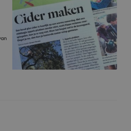
)
van