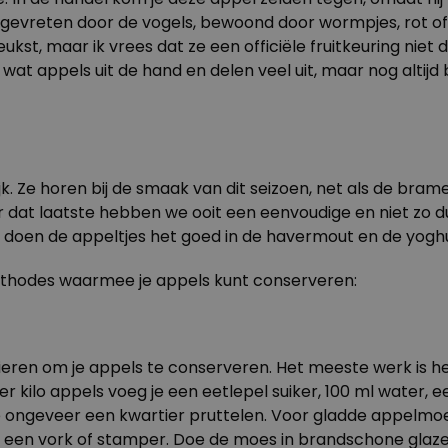
angevreten door de vogels, bewoond door wormpjes, rot of
eukst, maar ik vrees dat ze een officiële fruitkeuring niet
at appels uit de hand en delen veel uit, maar nog altijd 
jk. Ze horen bij de smaak van dit seizoen, net als de br
dat laatste hebben we ooit een eenvoudige en niet zo dur
 doen de appeltjes het goed in de havermout en de yoghu
ethodes waarmee je appels kunt conserveren:
en om je appels te conserveren. Het meeste werk is het s
 kilo appels voeg je een eetlepel suiker, 100 ml water, 
je ongeveer een kwartier pruttelen. Voor gladde appelmoe
met een vork of stamper. Doe de moes in brandschone glaz