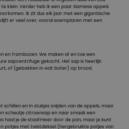
 te klein. Verder heb ik een paar Siamese appels
 doorkomen. Ik zit dus elk jaar met een gigantische
blijft er veel over, vooral exemplaren met een
amen en frambozen. We maken af en toe een
e sapcentrifuge gekocht. Het sap is heerlijk:
rt, of (gebakken in wat boter) op brood.
chillen en in stukjes snijden van de appels, maar
een scheutje citroensap en naar smaak een
s haal je de staafmixer door de pan, maar je kunt
en potjes met twistdeksel (hergebruikte potjes van