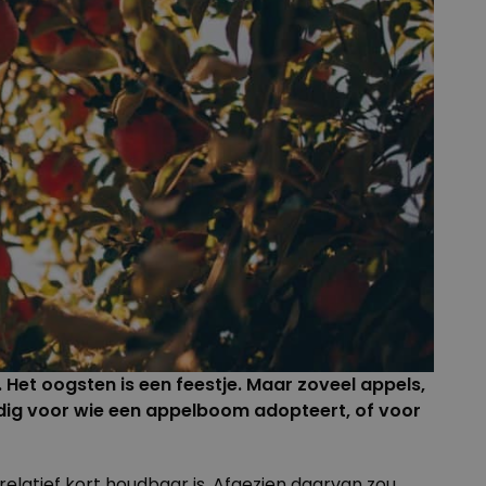
 Het oogsten is een feestje. Maar zoveel appels,
ndig voor wie een appelboom adopteert, of voor
relatief kort houdbaar is. Afgezien daarvan zou