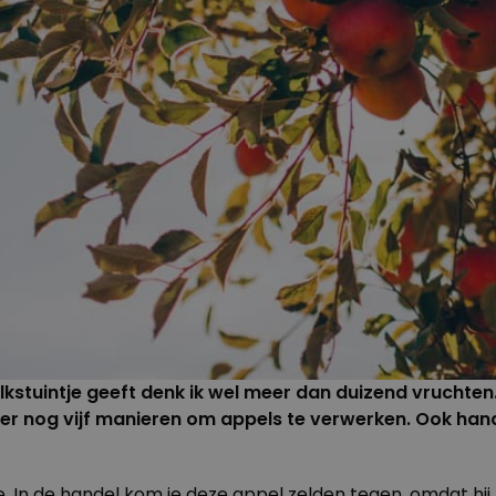
kstuintje geeft denk ik wel meer dan duizend vruchten.
 er nog vijf manieren om appels te verwerken. Ook ha
. In de handel kom je deze appel zelden tegen, omdat hij 