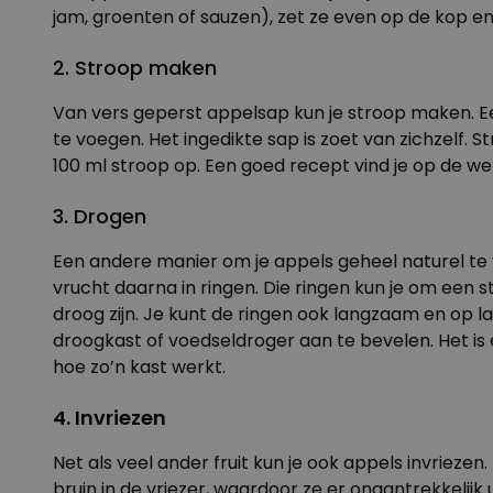
jam, groenten of sauzen), zet ze even op de kop en
2. Stroop maken
Van vers geperst appelsap kun je stroop maken. Eers
te voegen. Het ingedikte sap is zoet van zichzelf.
100 ml stroop op. Een goed recept vind je op de w
3. Drogen
Een andere manier om je appels geheel naturel te ve
vrucht daarna in ringen. Die ringen kun je om een 
droog zijn. Je kunt de ringen ook langzaam en op 
droogkast of voedseldroger aan te bevelen. Het is e
hoe zo’n kast werkt
.
4. Invriezen
Net als veel ander fruit kun je ook appels invriezen.
bruin in de vriezer, waardoor ze er onaantrekkelijk