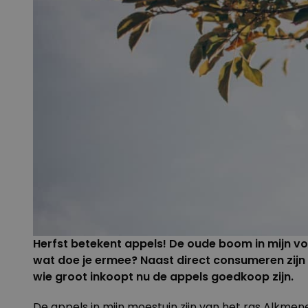
Herfst betekent appels! De oude boom in mijn vol
wat doe je ermee? Naast direct consumeren zijn
wie groot inkoopt nu de appels goedkoop zijn.
De appels in mijn moestuin zijn van het ras Alkmene