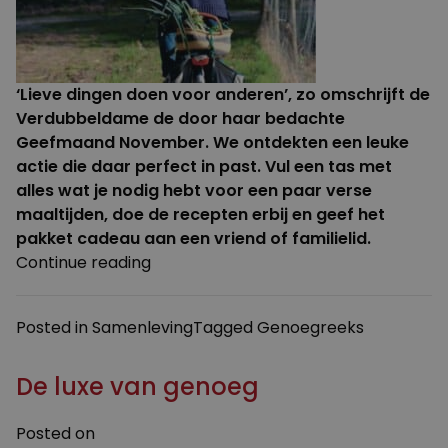
‘Lieve dingen doen voor anderen’, zo omschrijft de
Verdubbeldame de door haar bedachte
Geefmaand November
. We ontdekten een leuke
actie die daar perfect in past. Vul een tas met
alles wat je nodig hebt voor een paar verse
maaltijden, doe de recepten erbij en geef het
pakket cadeau aan een vriend of familielid.
“Geef
Continue reading
een
zelfgemaakte
Posted in
Samenleving
Tagged
Genoegreeks
maaltijdbox”
De luxe van genoeg
Posted on