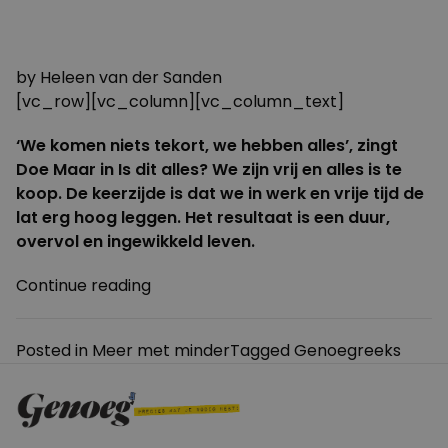
1 JANUARI 2023
30 JANUARI 2023
by
Heleen van der Sanden
[vc_row][vc_column][vc_column_text]
‘We komen niets tekort, we hebben alles’, zingt
Doe Maar in Is dit alles? We zijn vrij en alles is te
koop. De keerzijde is dat we in werk en vrije tijd de
lat erg hoog leggen. Het resultaat is een duur,
overvol en ingewikkeld leven.
“De
Continue reading
luxe
van
Posted in
Meer met minder
Tagged
Genoegreeks
genoeg”