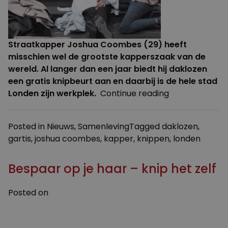
Straatkapper
Joshua Coombes (29) heeft
misschien wel de grootste kapperszaak van de
wereld. Al langer dan een jaar biedt hij daklozen
een gratis knipbeurt aan en daarbij is de hele stad
“Straatkapper
Londen zijn werkplek.
Continue reading
knipt
daklozen”
Posted in
Nieuws
,
Samenleving
Tagged
daklozen
,
gartis
,
joshua coombes
,
kapper
,
knippen
,
londen
Bespaar op je haar – knip het zelf
Posted on
8 MEI 2016
3 AUGUSTUS 2023