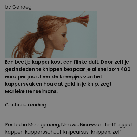
by
Genoeg
Een beetje kapper kost een flinke duit. Door zelf je
gezinsleden te knippen bespaar je al snel zo’n 400
euro per jaar. Leer de kneepjes van het
kappersvak en hou dat geld in je knip, zegt
Marieke Henselmans.
“Bespaar
Continue reading
op
je
Posted in
Mooi genoeg
,
Nieuws
,
Nieuwsarchief
Tagged
haar
kapper
,
kappersschool
,
knipcursus
,
knippen
,
zelf
–