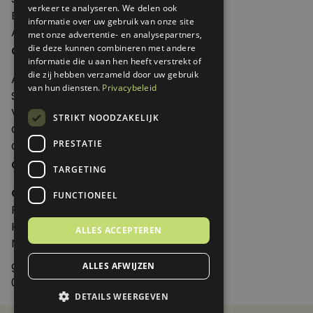
verkeer te analyseren. We delen ook
Edities
informatie over uw gebruik van onze site
Abonneren
met onze advertentie- en analysepartners,
Over Genoeg
die deze kunnen combineren met andere
informatie die u aan hen heeft verstrekt of
die zij hebben verzameld door uw gebruik
Adverteren
van hun diensten.
Privacybeleid
Samenwerken
Verkooppunten
STRIKT NOODZAKELIJK
Over Genoeg
PRESTATIE
Contact
Contactgegevens
TARGETING
Genoeg
FUNCTIONEEL
Postbus 595 - 3700 AN Zeist
Huis ter Heideweg 13 - 3705MA Zeist
ALLES ACCEPTEREN
Nederland
genoeg@spabonneeservice.nl
ALLES AFWIJZEN
088-1102091
DETAILS WEERGEVEN