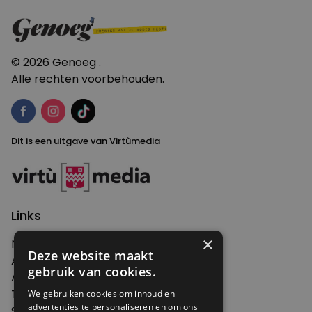
knip
het
zelf”
© 2026 Genoeg .
Alle rechten voorbehouden.
Dit is een uitgave van Virtùmedia
Links
×
Nieuws
Deze website maakt
Artikelen
gebruik van cookies.
Agenda
Thema's
We gebruiken cookies om inhoud en
advertenties te personaliseren en om ons
Shop