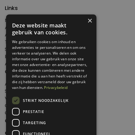
Links
×
Nieuws
Deze website maakt
Artikelen
gebruik van cookies.
Agenda
Thema's
We gebruiken cookies om inhoud en
advertenties te personaliseren en om ons
Shop
verkeer te analyseren. We delen ook
Edities
informatie over uw gebruik van onze site
Abonneren
met onze advertentie- en analysepartners,
Over Genoeg
die deze kunnen combineren met andere
informatie die u aan hen heeft verstrekt of
die zij hebben verzameld door uw gebruik
Adverteren
van hun diensten.
Privacybeleid
Samenwerken
Verkooppunten
STRIKT NOODZAKELIJK
Over Genoeg
PRESTATIE
Contact
Contactgegevens
TARGETING
Genoeg
FUNCTIONEEL