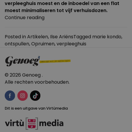
verpleeghuis moest en de inboedel van een flat
moest minimaliseren tot vijf verhuisdozen.
“Marie
Continue reading
Kondo
voor
Posted in
Artikelen
,
Ilse Ariëns
Tagged
marie kondo
,
90-
ontspullen
,
Opruimen
,
verpleeghuis
plus”
© 2026 Genoeg .
Alle rechten voorbehouden.
Dit is een uitgave van Virtùmedia