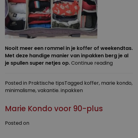
Nooit meer een rommel in je koffer of weekendtas.
Met deze handige manier van inpakken berg je al
“Je
je spullen super netjes op.
Continue reading
koffer
pakken
Posted in
Praktische tips
Tagged
koffer
,
marie kondo
,
met
minimalisme
,
vakantie. inpakken
Marie
Kondo”
Marie Kondo voor 90-plus
Posted on
9 MEI 2016