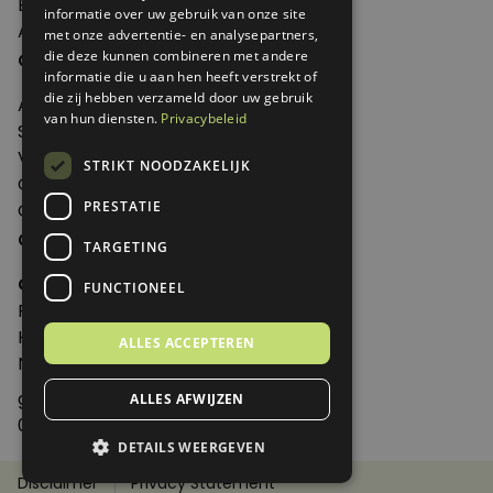
Edities
informatie over uw gebruik van onze site
Abonneren
met onze advertentie- en analysepartners,
Over Genoeg
die deze kunnen combineren met andere
informatie die u aan hen heeft verstrekt of
die zij hebben verzameld door uw gebruik
Adverteren
van hun diensten.
Privacybeleid
Samenwerken
Verkooppunten
STRIKT NOODZAKELIJK
Over Genoeg
PRESTATIE
Contact
Contactgegevens
TARGETING
Genoeg
FUNCTIONEEL
Postbus 595 - 3700 AN Zeist
Huis ter Heideweg 13 - 3705MA Zeist
ALLES ACCEPTEREN
Nederland
genoeg@spabonneeservice.nl
ALLES AFWIJZEN
088-1102091
DETAILS WEERGEVEN
Disclaimer
Privacy Statement