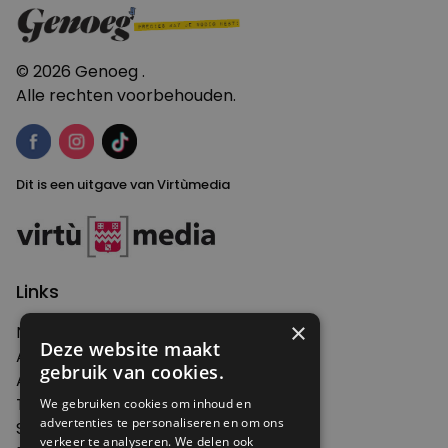
zijn”
© 2026 Genoeg .
Alle rechten voorbehouden.
Dit is een uitgave van Virtùmedia
Links
×
Nieuws
Deze website maakt
Artikelen
gebruik van cookies.
Agenda
Thema's
We gebruiken cookies om inhoud en
advertenties te personaliseren en om ons
Shop
verkeer te analyseren. We delen ook