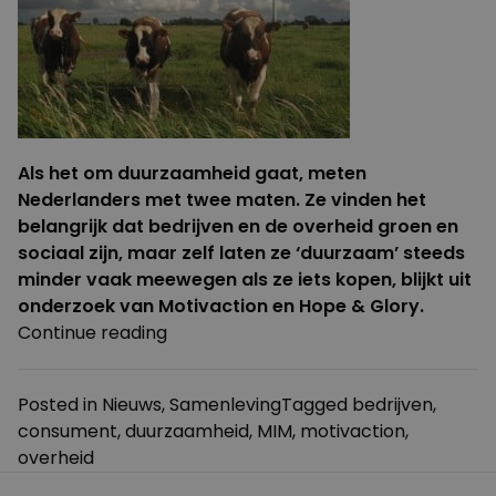
Als het om duurzaamheid gaat, meten
Nederlanders met twee maten. Ze vinden het
belangrijk dat bedrijven en de overheid groen en
sociaal zijn, maar zelf laten ze ‘duurzaam’ steeds
minder vaak meewegen als ze iets kopen, blijkt uit
onderzoek van Motivaction en Hope & Glory.
“Teveel
Continue reading
aan
ons
Posted in
Nieuws
,
Samenleving
Tagged
bedrijven
,
hoofd
consument
,
duurzaamheid
,
MIM
,
motivaction
,
om
overheid
duurzaam
te