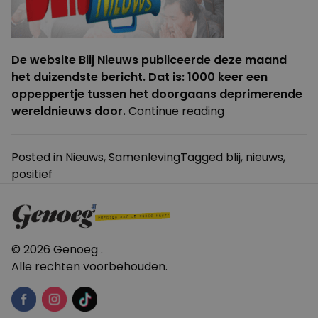
De website Blij Nieuws publiceerde deze maand
het duizendste bericht. Dat is: 1000 keer een
oppeppertje tussen het doorgaans deprimerende
“Blij
wereldnieuws door.
Continue reading
nieuws”
Posted in
Nieuws
,
Samenleving
Tagged
blij
,
nieuws
,
positief
© 2026 Genoeg .
Alle rechten voorbehouden.