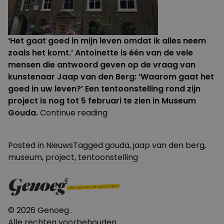
‘Het gaat goed in mijn leven omdat ik alles neem
zoals het komt.’ Antoinette is één van de vele
mensen die antwoord geven op de vraag van
kunstenaar Jaap van den Berg: ‘Waarom gaat het
goed in uw leven?’ Een tentoonstelling rond zijn
project is nog tot 5 februari te zien in Museum
“Hoe
Gouda.
Continue reading
we
er
Posted in
Nieuws
Tagged
gouda
,
jaap van den berg
,
het
museum
,
project
,
tentoonstelling
beste
van
maken”
© 2026 Genoeg .
Alle rechten voorbehouden.