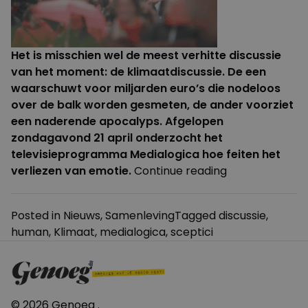
Het is misschien wel de meest verhitte discussie
van het moment: de klimaatdiscussie. De een
waarschuwt voor miljarden euro’s die nodeloos
over de balk worden gesmeten, de ander voorziet
een naderende apocalyps. Afgelopen
zondagavond 21 april onderzocht het
televisieprogramma Medialogica hoe feiten het
“Klimaatverwar
verliezen van emotie.
Continue reading
–
feit
Posted in
Nieuws
,
Samenleving
Tagged
discussie
,
en
human
,
Klimaat
,
medialogica
,
sceptici
fictie
in
de
klimaatdiscussi
© 2026 Genoeg .