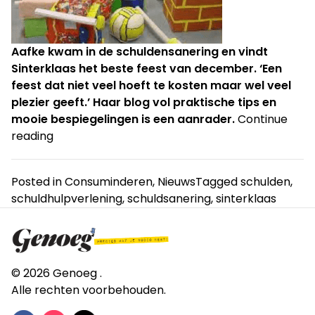
Aafke kwam in de schuldensanering en vindt
Sinterklaas het beste feest van december. ‘Een
feest dat niet veel hoeft te kosten maar wel veel
plezier geeft.’ Haar blog vol praktische tips en
mooie bespiegelingen is een aanrader.
Continue
“Sint
reading
vieren
in
Posted in
Consuminderen
,
Nieuws
Tagged
schulden
,
de
schuldhulpverlening
,
schuldsanering
,
sinterklaas
schuldensanering”
© 2026 Genoeg .
Alle rechten voorbehouden.