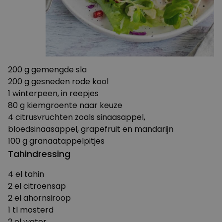
200 g gemengde sla
200 g gesneden rode kool
1 winterpeen, in reepjes
80 g kiemgroente naar keuze
4 citrusvruchten zoals sinaasappel,
bloedsinaasappel, grapefruit en mandarijn
100 g granaatappelpitjes
Tahindressing
4 el tahin
2 el citroensap
2 el ahornsiroop
1 tl mosterd
2 el water