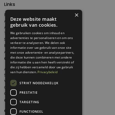
Links
×
Nieuws
Deze website maakt
Artikelen
gebruik van cookies.
Agenda
Thema's
We gebruiken cookies om inhoud en
advertenties te personaliseren en om ons
Shop
verkeer te analyseren. We delen ook
Edities
informatie over uw gebruik van onze site
Abonneren
met onze advertentie- en analysepartners,
die deze kunnen combineren met andere
Over Genoeg
informatie die u aan hen heeft verstrekt of
die zij hebben verzameld door uw gebruik
Adverteren
van hun diensten.
Privacybeleid
Samenwerken
Verkooppunten
STRIKT NOODZAKELIJK
Over Genoeg
PRESTATIE
Contact
Contactgegevens
TARGETING
Genoeg
FUNCTIONEEL