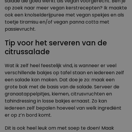
salade die goed werkt als vegan voorgerecht. Ben je
op zoek naar meer vegan kerstrecepten? Ik maakte
ook een
knolselderijpuree met vegan spekjes
en als
toetje
tiramisu
en/of
vegan panna cotta met
passievrucht
.
Tip voor het serveren van de
citrussalade
Wat ik zelf heel feestelijk vind, is wanneer er veel
verschillende bakjes op tafel staan en iedereen zelf
een salade kan maken. Dat doe je zo: maak een
grote bak met de basis van de salade. Serveer de
granaatappelpitjes, kiemen, citrusvruchten en
tahindressing in losse bakjes ernaast. Zo kan
iedereen zelf bepalen hoeveel van welk ingrediënt
er op z’n bord komt.
Dit is ook heel leuk om met soep te doen! Maak