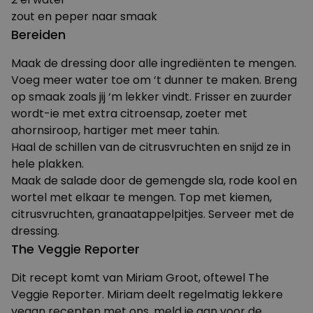
zout en peper naar smaak
Bereiden
Maak de dressing door alle ingrediënten te mengen.
Voeg meer water toe om ‘t dunner te maken. Breng
op smaak zoals jij ‘m lekker vindt. Frisser en zuurder
wordt-ie met extra citroensap, zoeter met
ahornsiroop, hartiger met meer tahin.
Haal de schillen van de citrusvruchten en snijd ze in
hele plakken.
Maak de salade door de gemengde sla, rode kool en
wortel met elkaar te mengen. Top met kiemen,
citrusvruchten, granaatappelpitjes. Serveer met de
dressing.
The Veggie Reporter
Dit recept komt van Miriam Groot, oftewel
The
Veggie Reporter
. Miriam deelt
regelmatig lekkere
vegan recepten
met ons, meld je aan voor de