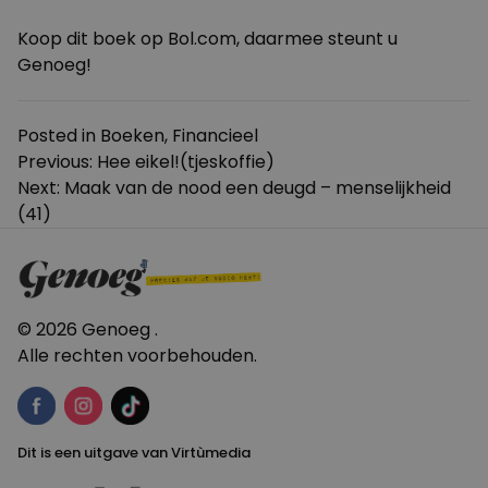
Koop dit boek op Bol.com, daarmee steunt u
Genoeg!
Posted in
Boeken
,
Financieel
Bericht
Previous:
Hee eikel!(tjeskoffie)
Next:
Maak van de nood een deugd – menselijkheid
navigatie
(41)
© 2026 Genoeg .
Alle rechten voorbehouden.
Dit is een uitgave van Virtùmedia