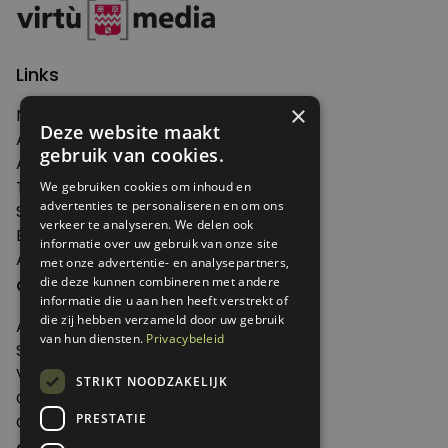
Links
×
Nieuws
Deze website maakt
Artikelen
gebruik van cookies.
Agenda
Thema's
We gebruiken cookies om inhoud en
advertenties te personaliseren en om ons
Shop
verkeer te analyseren. We delen ook
Edities
informatie over uw gebruik van onze site
Abonneren
met onze advertentie- en analysepartners,
Over Genoeg
die deze kunnen combineren met andere
informatie die u aan hen heeft verstrekt of
die zij hebben verzameld door uw gebruik
Adverteren
van hun diensten.
Privacybeleid
Samenwerken
Verkooppunten
STRIKT NOODZAKELIJK
Over Genoeg
PRESTATIE
Contact