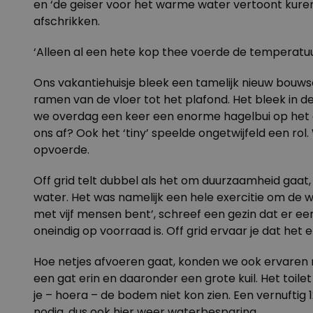
en ‘de geiser voor het warme water vertoont kuren’
afschrikken.
‘Alleen al een hete kop thee voerde de temperatuur
Ons vakantiehuisje bleek een tamelijk nieuw bouw
ramen van de vloer tot het plafond. Het bleek in 
we overdag een keer een enorme hagelbui op het 
ons af? Ook het ‘tiny’ speelde ongetwijfeld een ro
opvoerde.
Off grid telt dubbel als het om duurzaamheid gaat
water. Het was namelijk een hele exercitie om de wat
met vijf mensen bent’, schreef een gezin dat er e
oneindig op voorraad is. Off grid ervaar je dat h
Hoe netjes afvoeren gaat, konden we ook ervaren m
een gat erin en daaronder een grote kuil. Het toil
je – hoera – de bodem niet kon zien. Een vernuftig
nodig, dus ook hier weer waterbesparing.