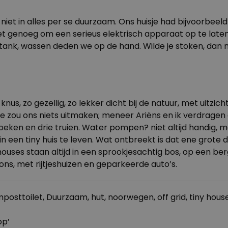
s niet in alles per se duurzaam. Ons huisje had bijvoorbe
et genoeg om een serieus elektrisch apparaat op te laten
stank, wassen deden we op de hand. Wilde je stoken, dan 
nus, zo gezellig, zo lekker dicht bij de natuur, met uitzic
 zou ons niets uitmaken; meneer Ariëns en ik verdragen
ken en drie truien. Water pompen? niet altijd handig, ma
n een tiny huis te leven. Wat ontbreekt is dat ene grote d
y houses staan altijd in een sprookjesachtig bos, op een be
n ons, met rijtjeshuizen en geparkeerde auto’s.
posttoilet
,
Duurzaam
,
hut
,
noorwegen
,
off grid
,
tiny hous
op’