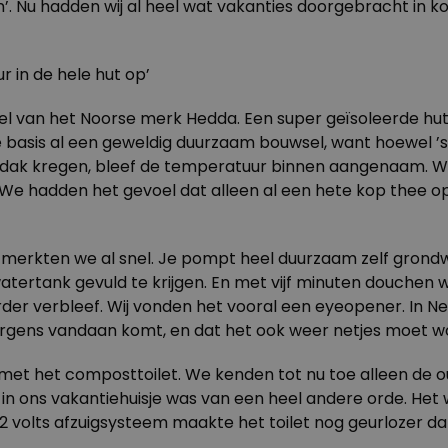
. Nu hadden wij al heel wat vakanties doorgebracht in kou
 in de hele hut op’
sel van het Noorse merk Hedda. Een super geïsoleerde hu
de basis al een geweldig duurzaam bouwsel, want hoewel 
dak kregen, bleef de temperatuur binnen aangenaam. W
l. We hadden het gevoel dat alleen al een hete kop thee 
, merkten we al snel. Je pompt heel duurzaam zelf grond
ertank gevuld te krijgen. En met vijf minuten douchen was 
erder verbleef. Wij vonden het vooral een eyeopener. In 
et ergens vandaan komt, en dat het ook weer netjes moet 
et het composttoilet. We kenden tot nu toe alleen de ou
et in ons vakantiehuisje was van een heel andere orde. H
 12 volts afzuigsysteem maakte het toilet nog geurlozer 