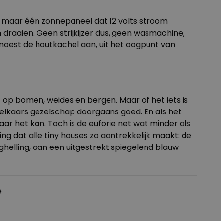
eld maar één zonnepaneel dat 12 volts stroom
 draaien. Geen strijkijzer dus, geen wasmachine,
moest de houtkachel aan, uit het oogpunt van
ht op bomen, weides en bergen. Maar of het iets is
 elkaars gezelschap doorgaans goed. En als het
ar het kan. Toch is de euforie net wat minder als
ing dat alle tiny houses zo aantrekkelijk maakt: de
rghelling, aan een uitgestrekt spiegelend blauw
e