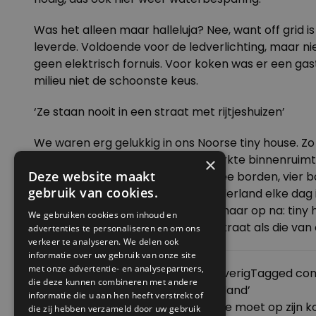
Was het alleen maar halleluja? Nee, want off grid i
leverde. Voldoende voor de ledverlichting, maar ni
geen elektrisch fornuis. Voor koken was er een ga
milieu niet de schoonste keus.
‘Ze staan nooit in een straat met rijtjeshuizen’
We waren erg gelukkig in ons Noorse tiny house. Zo k
voor buiten de vakantie? De beperkte binnenruimte
×
Deze website maakt
moet kunnen we best toe met twee borden, vier boe
gebruik van cookies.
ik me voorstel hoe het is om in Nederland elke dag i
locatie. Kijk er de cabinporn sites maar op na: tin
We gebruiken cookies om inhoud en
meer. En nooit, echt nooit, in een straat als die va
advertenties te personaliseren en om ons
verkeer te analyseren. We delen ook
informatie over uw gebruik van onze site
met onze advertentie- en analysepartners,
Posted in
Je huis verduurzamen
,
Overig
Tagged
com
die deze kunnen combineren met andere
Bericht
Previous:
Maak een ‘onbewoond eiland’
informatie die u aan hen heeft verstrekt of
navigatie
Next:
Christian Felber ‘De economie moet op zijn k
die zij hebben verzameld door uw gebruik