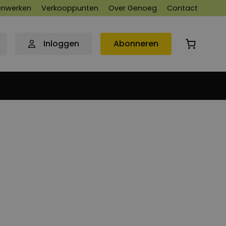
nwerken
Verkooppunten
Over Genoeg
Contact
Inloggen
Abonneren