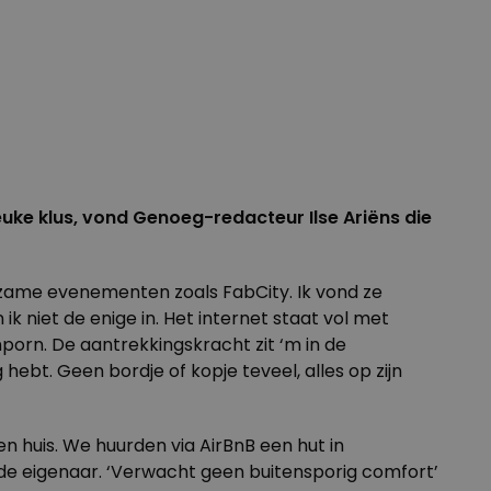
uke klus, vond Genoeg-redacteur Ilse Ariëns die
uurzame evenementen zoals
FabCity
. Ik vond ze
k niet de enige in. Het internet staat vol met
nporn
. De aantrekkingskracht zit ‘m in de
hebt. Geen bordje of kopje teveel, alles op zijn
n huis. We huurden via AirBnB een hut in
de eigenaar. ‘Verwacht geen buitensporig comfort’