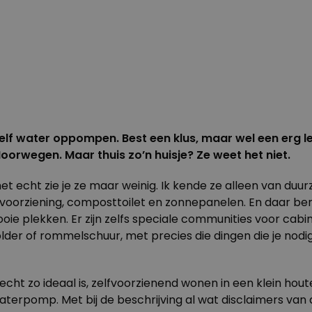
lf water oppompen. Best een klus, maar wel een erg le
oorwegen. Maar thuis zo’n huisje? Ze weet het niet.
et echt zie je ze maar weinig. Ik kende ze alleen van d
voorziening, composttoilet en zonnepanelen. En daar ben i
oie plekken. Er zijn zelfs speciale communities voor
cabi
der of rommelschuur, met precies die dingen die je nodig 
cht zo ideaal is, zelfvoorzienend wonen in een klein houte
erpomp. Met bij de beschrijving al wat disclaimers van 