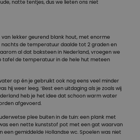
de, natte tentjes, dus we lieten ons niet
t van lekker geurend blank hout, met enorme
’s nachts de temperatuur daalde tot 2 graden en
aarom al dat baksteen in Nederland, vroegen we
op tafel de temperatuur in de hele hut meteen
water op én je gebruikt ook nog eens veel minder
hij weer leeg. ‘Best een uitdaging als je zoals wij
Nederland heb je het idee dat schoon warm water
worden afgevoerd.
derwetse plee buiten in de tuin: een plank met
et was een nette kunststof pot met een gat waarvan
dan een gemiddelde Hollandse wc. Spoelen was niet