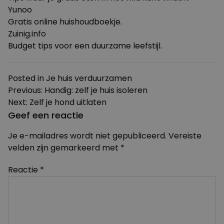
Yunoo
Gratis online huishoudboekje.
Zuinig.info
Budget tips voor een duurzame leefstijl.
Posted in
Je huis verduurzamen
Bericht
Previous:
Handig: zelf je huis isoleren
Next:
Zelf je hond uitlaten
navigatie
Geef een reactie
Je e-mailadres wordt niet gepubliceerd.
Vereiste
velden zijn gemarkeerd met
*
Reactie
*