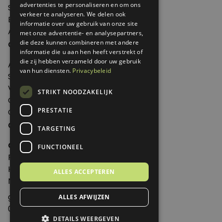
advertenties te personaliseren en om ons
Shop
verkeer te analyseren. We delen ook
Edities
informatie over uw gebruik van onze site
Abonneren
met onze advertentie- en analysepartners,
Over Genoeg
die deze kunnen combineren met andere
informatie die u aan hen heeft verstrekt of
die zij hebben verzameld door uw gebruik
Adverteren
van hun diensten.
Privacybeleid
Samenwerken
Verkooppunten
STRIKT NOODZAKELIJK
Over Genoeg
PRESTATIE
Contact
Contactgegevens
TARGETING
Genoeg
FUNCTIONEEL
Postbus 595 - 3700 AN Zeist
Huis ter Heideweg 13 - 3705MA Zeist
ALLES ACCEPTEREN
Nederland
genoeg@spabonneeservice.nl
ALLES AFWIJZEN
088-1102091
DETAILS WEERGEVEN