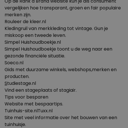
Op de Rank a Brand website kun je als consument
vergelijken hoe transparant, groen en fair populaire
merken zijn.
Rouleer de kleer.nl
Kledingruil van merkkleding tot vintage. Gun je
miskoop een tweede leven.
Simpel Huishoudboekje.nl
Simpel Huishoudboekje toont u de weg naar een
gezonde financiële situatie.
Soeco.nl
Gids met duurzame winkels, webshops,merken en
producten.
S
tudiestage.nl
Vind een stageplaats of stagiair.
Tips voor besparen
Website met bespaartips.
Tuinhuis-site.nl
Tuxx.nl
Site met veel informatie over het bouwen van een
tuinhuisje.