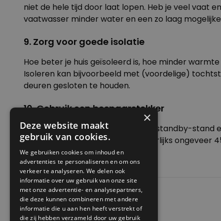
niet de hele tijd door laat lopen. Heb je veel vaa
vaatwasser minder water en een zo laag mogelijk
9. Zorg voor goede isolatie
Hoe beter je huis geïsoleerd is, hoe minder warmt
Isoleren
kan bijvoorbeeld met (voordelige) tochtstr
deuren gesloten te houden.
10. Gebruik een bespaarstekker
×
Deze website maakt
Sommige apparaten gebruiken in standby-stand en 
gebruik van cookies.
gebruiken. Hiermee bespaar je jaarlijks ongeveer 450
portemonnee als voor het milieu!
We gebruiken cookies om inhoud en
advertenties te personaliseren en om ons
verkeer te analyseren. We delen ook
Foto: Andreas Gücklhorn | Unsplash
informatie over uw gebruik van onze site
met onze advertentie- en analysepartners,
Posted in
Meer doen met minder
die deze kunnen combineren met andere
Bericht
Previous:
Bijenwasdoek zelf maken
informatie die u aan hen heeft verstrekt of
Next:
Zaadbommen maken
die zij hebben verzameld door uw gebruik