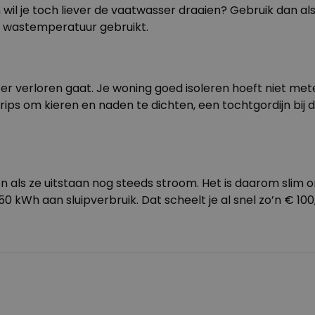
t en wil je toch liever de vaatwasser draaien? Gebruik da
e wastemperatuur gebruikt.
e er verloren gaat. Je woning goed isoleren hoeft niet m
ips om kieren en naden te dichten, een tochtgordijn bij 
als ze uitstaan nog steeds stroom. Het is daarom slim 
 kWh aan sluipverbruik. Dat scheelt je al snel zo’n € 100,