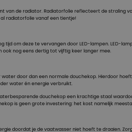
t van de radiator. Radiatorfolie reflecteert de straling v
al radiatorfolie vanaf een tientje!
og tijd om deze te vervangen door LED-lampen. LED-lamp
n ook nog eens dertig tot vijftig keer langer mee.
r water door dan een normale douchekop. Hierdoor hoef
nder water én energie verbruikt.
aterbesparende douchekop een krachtige staal waardoor 
p is geen grote investering: het kost namelijk meestal 
rgie doordat je de vaatwasser niet hoeft te draaien. Zorg