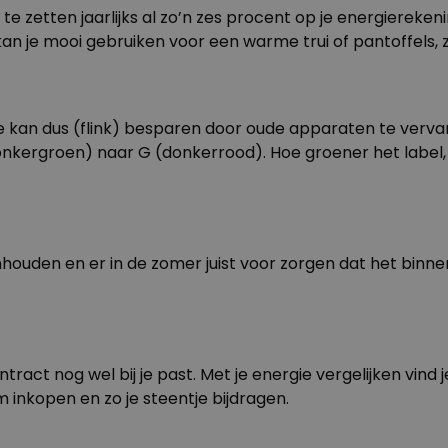
 te zetten jaarlijks al zo’n zes procent op je energiere
an je mooi gebruiken voor een warme trui of pantoffels, zod
 kan dus (flink) besparen door oude apparaten te vervan
donkergroen) naar G (donkerrood). Hoe groener het label
uden en er in de zomer juist voor zorgen dat het binnen k
tract nog wel bij je past. Met je
energie vergelijken
vind j
 inkopen en zo je steentje bijdragen.