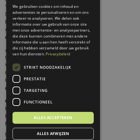
Thema's
We gebruiken cookies om inhoud en
advertenties te personaliseren en om ons
Shop
verkeer te analyseren. We delen ook
Edities
informatie over uw gebruik van onze site
Abonneren
met onze advertentie- en analysepartners,
die deze kunnen combineren met andere
Over Genoeg
informatie die u aan hen heeft verstrekt of
die zij hebben verzameld door uw gebruik
Adverteren
van hun diensten.
Privacybeleid
Samenwerken
Verkooppunten
STRIKT NOODZAKELIJK
Over Genoeg
PRESTATIE
Contact
Contactgegevens
TARGETING
Genoeg
FUNCTIONEEL
Postbus 595 - 3700 AN Zeist
Huis ter Heideweg 13 - 3705MA Zeist
ALLES ACCEPTEREN
Nederland
genoeg@spabonneeservice.nl
ALLES AFWIJZEN